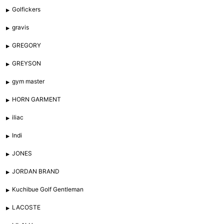
Golfickers
gravis
GREGORY
GREYSON
gym master
HORN GARMENT
iliac
Indi
JONES
JORDAN BRAND
Kuchibue Golf Gentleman
LACOSTE