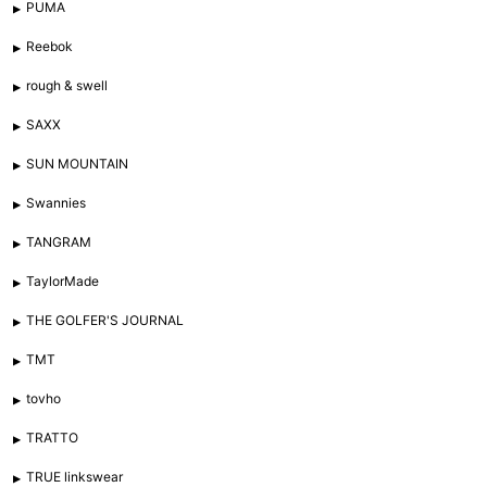
PUMA
Reebok
rough & swell
SAXX
SUN MOUNTAIN
Swannies
TANGRAM
TaylorMade
THE GOLFER'S JOURNAL
TMT
tovho
TRATTO
TRUE linkswear