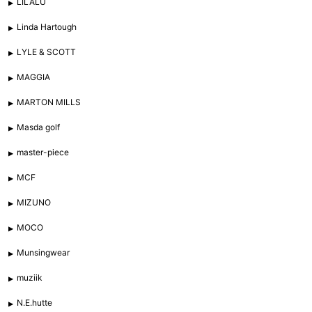
LILALU
Linda Hartough
LYLE & SCOTT
MAGGIA
MARTON MILLS
Masda golf
master-piece
MCF
MIZUNO
MOCO
Munsingwear
muziik
N.E.hutte