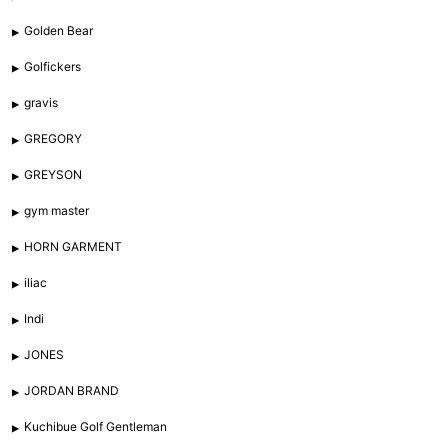
Golden Bear
Golfickers
gravis
GREGORY
GREYSON
gym master
HORN GARMENT
iliac
Indi
JONES
JORDAN BRAND
Kuchibue Golf Gentleman