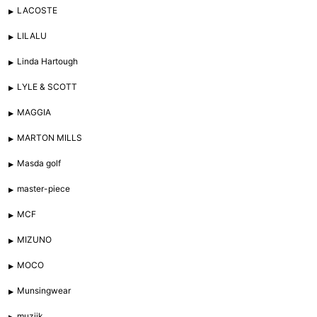
LACOSTE
LILALU
Linda Hartough
LYLE & SCOTT
MAGGIA
MARTON MILLS
Masda golf
master-piece
MCF
MIZUNO
MOCO
Munsingwear
muziik