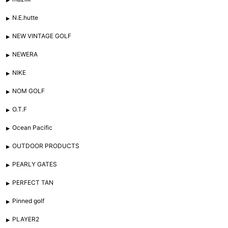
N.E.hutte
NEW VINTAGE GOLF
NEWERA
NIKE
NOM GOLF
O.T.F
Ocean Pacific
OUTDOOR PRODUCTS
PEARLY GATES
PERFECT TAN
Pinned golf
PLAYER2