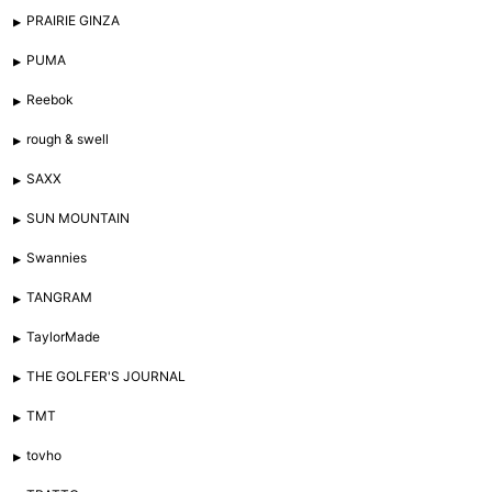
PRAIRIE GINZA
PUMA
Reebok
rough & swell
SAXX
SUN MOUNTAIN
Swannies
TANGRAM
TaylorMade
THE GOLFER'S JOURNAL
TMT
tovho