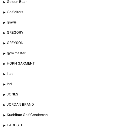
Golden Bear
Golfickers
gravis
GREGORY
GREYSON
gym master
HORN GARMENT
iliac
Indi
JONES
JORDAN BRAND
Kuchibue Golf Gentleman
LACOSTE