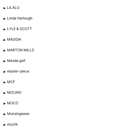
LILALU
Linda Hartough
LYLE & SCOTT
MAGGIA
MARTON MILLS
Masda golf
master-piece
MCF
MIZUNO
MOCO
Munsingwear
muziik