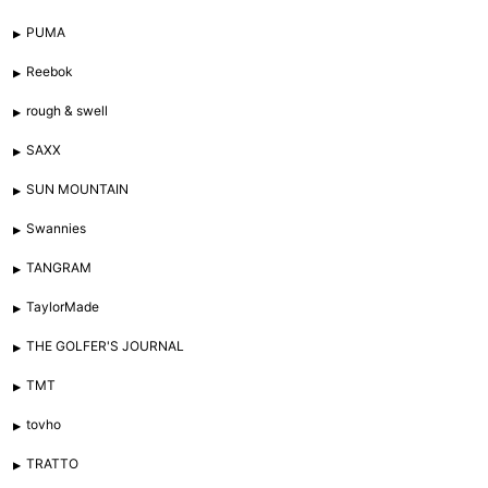
PUMA
Reebok
rough & swell
SAXX
SUN MOUNTAIN
Swannies
TANGRAM
TaylorMade
THE GOLFER'S JOURNAL
TMT
tovho
TRATTO