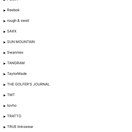
Reebok
rough & swell
SAXX
SUN MOUNTAIN
Swannies
TANGRAM
TaylorMade
THE GOLFER'S JOURNAL
TMT
tovho
TRATTO
TRUE linkswear