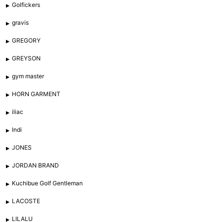
Golfickers
gravis
GREGORY
GREYSON
gym master
HORN GARMENT
iliac
Indi
JONES
JORDAN BRAND
Kuchibue Golf Gentleman
LACOSTE
LILALU