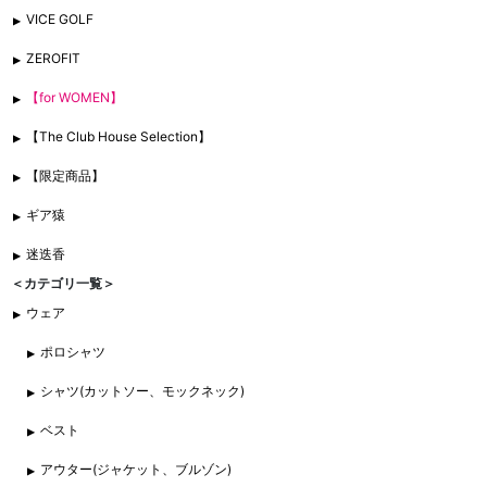
VICE GOLF
ZEROFIT
【for WOMEN】
【The Club House Selection】
【限定商品】
ギア猿
迷迭香
＜カテゴリ一覧＞
ウェア
ポロシャツ
シャツ(カットソー、モックネック)
ベスト
アウター(ジャケット、ブルゾン)