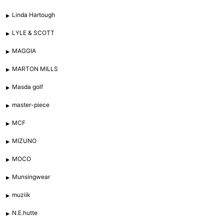
Linda Hartough
LYLE & SCOTT
MAGGIA
MARTON MILLS
Masda golf
master-piece
MCF
MIZUNO
MOCO
Munsingwear
muziik
N.E.hutte