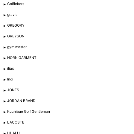
Golfickers
gravis
GREGORY
GREYSON
gym master
HORN GARMENT
iliac
Indi
JONES
JORDAN BRAND
Kuchibue Golf Gentleman
LACOSTE
LILALU