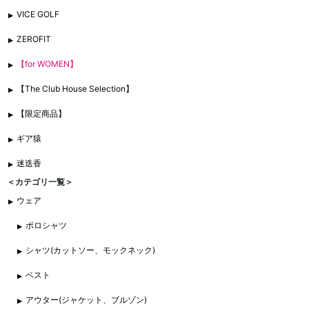
VICE GOLF
ZEROFIT
【for WOMEN】
【The Club House Selection】
【限定商品】
ギア猿
迷迭香
＜カテゴリ一覧＞
ウェア
ポロシャツ
シャツ(カットソー、モックネック)
ベスト
アウター(ジャケット、ブルゾン)