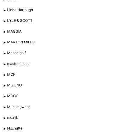
Linda Hartough
LYLE & SCOTT
MAGGIA
MARTON MILLS
Masda golf
master-piece
MCF
MIZUNO
MOCO
Munsingwear
muziik
N.E.hutte