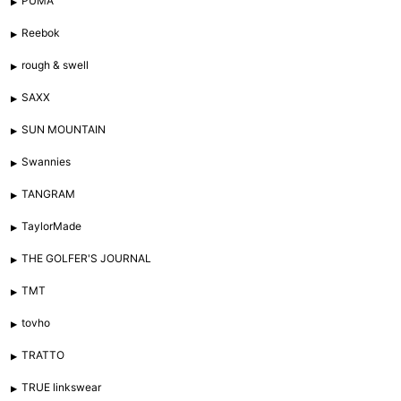
PUMA
Reebok
rough & swell
SAXX
SUN MOUNTAIN
Swannies
TANGRAM
TaylorMade
THE GOLFER'S JOURNAL
TMT
tovho
TRATTO
TRUE linkswear