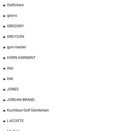
Golfickers
gravis
GREGORY
GREYSON
gym master
HORN GARMENT
iliac
Indi
JONES
JORDAN BRAND
Kuchibue Golf Gentleman
LACOSTE