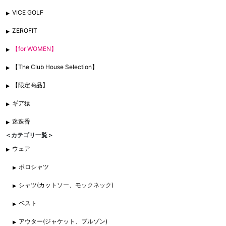
VICE GOLF
ZEROFIT
【for WOMEN】
【The Club House Selection】
【限定商品】
ギア猿
迷迭香
＜カテゴリ一覧＞
ウェア
ポロシャツ
シャツ(カットソー、モックネック)
ベスト
アウター(ジャケット、ブルゾン)