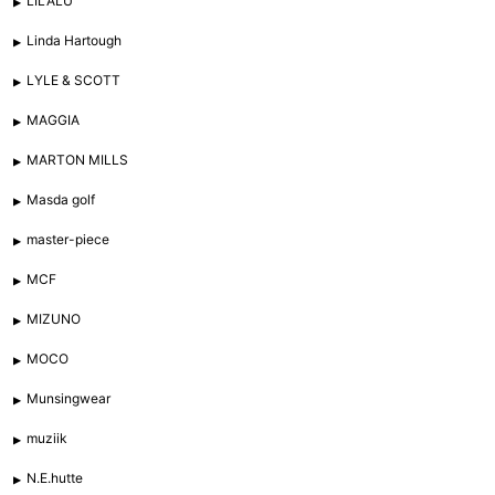
LILALU
Linda Hartough
LYLE & SCOTT
MAGGIA
MARTON MILLS
Masda golf
master-piece
MCF
MIZUNO
MOCO
Munsingwear
muziik
N.E.hutte