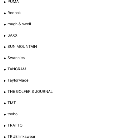
PUMA
Reebok
rough & swell
SAXX
SUN MOUNTAIN
Swannies
TANGRAM
TaylorMade
THE GOLFER'S JOURNAL
TMT
tovho
TRATTO
TRUE linkswear