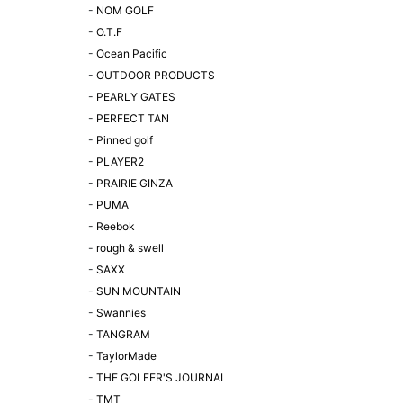
-
NOM GOLF
-
O.T.F
-
Ocean Pacific
-
OUTDOOR PRODUCTS
-
PEARLY GATES
-
PERFECT TAN
-
Pinned golf
-
PLAYER2
-
PRAIRIE GINZA
-
PUMA
-
Reebok
-
rough & swell
-
SAXX
-
SUN MOUNTAIN
-
Swannies
-
TANGRAM
-
TaylorMade
-
THE GOLFER'S JOURNAL
-
TMT