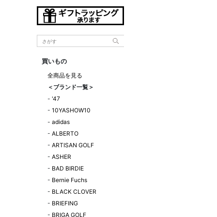
買いもの
全商品を見る
＜ブランド一覧＞
-
'47
-
10YASHOW10
-
adidas
-
ALBERTO
-
ARTISAN GOLF
-
ASHER
-
BAD BIRDIE
-
Bernie Fuchs
-
BLACK CLOVER
-
BRIEFING
-
BRIGA GOLF