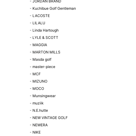
-
JORDAN BRAND
-
Kuchibue Golf Gentleman
-
LACOSTE
-
LILALU
-
Linda Hartough
-
LYLE & SCOTT
-
MAGGIA
-
MARTON MILLS
-
Masda golf
-
master-piece
-
MCF
-
MIZUNO
-
MOCO
-
Munsingwear
-
muziik
-
N.E.hutte
-
NEW VINTAGE GOLF
-
NEWERA
-
NIKE