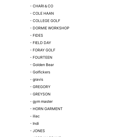
-
CHARI＆CO
-
COLE HAAN
-
COLLEGE GOLF
-
DORMIE WORKSHOP
-
FIDES
-
FIELD DAY
-
FORAY GOLF
-
FOURTEEN
-
Golden Bear
-
Golfickers
-
gravis
-
GREGORY
-
GREYSON
-
gym master
-
HORN GARMENT
-
iliac
-
Indi
-
JONES