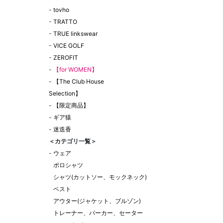
-
tovho
-
TRATTO
-
TRUE linkswear
-
VICE GOLF
-
ZEROFIT
-
【for WOMEN】
-
【The Club House
Selection】
-
【限定商品】
-
ギア猿
-
迷迭香
＜カテゴリ一覧＞
-
ウェア
ポロシャツ
シャツ(カットソー、モックネック)
ベスト
アウター(ジャケット、ブルゾン)
トレーナー、パーカー、セーター