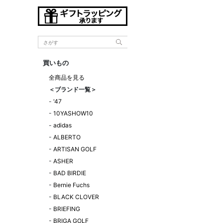
買いもの
全商品を見る
＜ブランド一覧＞
-
'47
-
10YASHOW10
-
adidas
-
ALBERTO
-
ARTISAN GOLF
-
ASHER
-
BAD BIRDIE
-
Bernie Fuchs
-
BLACK CLOVER
-
BRIEFING
-
BRIGA GOLF