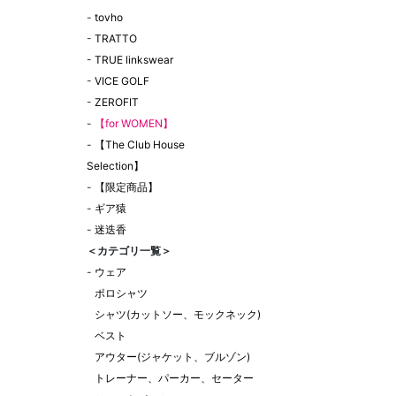
-
tovho
-
TRATTO
-
TRUE linkswear
-
VICE GOLF
-
ZEROFIT
-
【for WOMEN】
-
【The Club House
Selection】
-
【限定商品】
-
ギア猿
-
迷迭香
＜カテゴリ一覧＞
-
ウェア
ポロシャツ
シャツ(カットソー、モックネック)
ベスト
アウター(ジャケット、ブルゾン)
トレーナー、パーカー、セーター