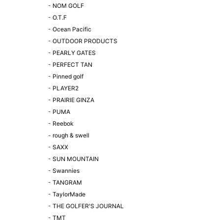
-
NOM GOLF
-
O.T.F
-
Ocean Pacific
-
OUTDOOR PRODUCTS
-
PEARLY GATES
-
PERFECT TAN
-
Pinned golf
-
PLAYER2
-
PRAIRIE GINZA
-
PUMA
-
Reebok
-
rough & swell
-
SAXX
-
SUN MOUNTAIN
-
Swannies
-
TANGRAM
-
TaylorMade
-
THE GOLFER'S JOURNAL
-
TMT