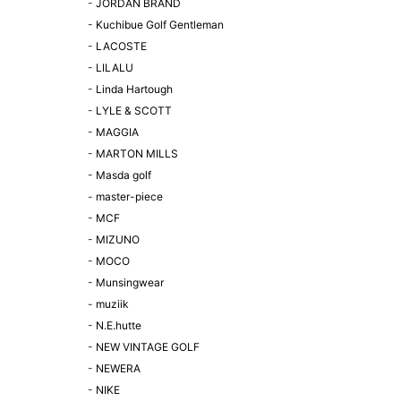
-
JORDAN BRAND
-
Kuchibue Golf Gentleman
-
LACOSTE
-
LILALU
-
Linda Hartough
-
LYLE & SCOTT
-
MAGGIA
-
MARTON MILLS
-
Masda golf
-
master-piece
-
MCF
-
MIZUNO
-
MOCO
-
Munsingwear
-
muziik
-
N.E.hutte
-
NEW VINTAGE GOLF
-
NEWERA
-
NIKE