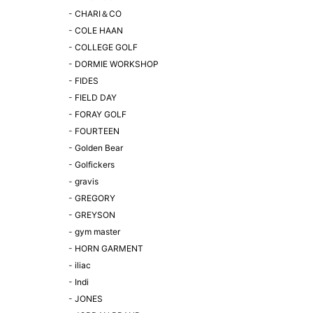
-
CHARI＆CO
-
COLE HAAN
-
COLLEGE GOLF
-
DORMIE WORKSHOP
-
FIDES
-
FIELD DAY
-
FORAY GOLF
-
FOURTEEN
-
Golden Bear
-
Golfickers
-
gravis
-
GREGORY
-
GREYSON
-
gym master
-
HORN GARMENT
-
iliac
-
Indi
-
JONES