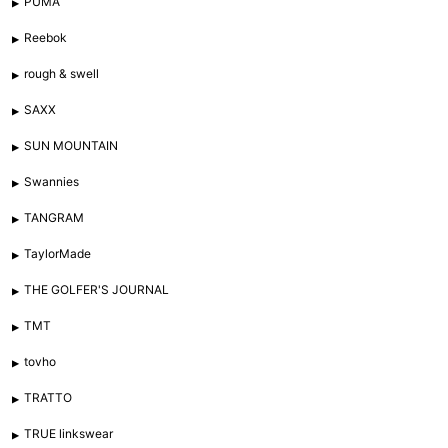
PUMA
Reebok
rough & swell
SAXX
SUN MOUNTAIN
Swannies
TANGRAM
TaylorMade
THE GOLFER'S JOURNAL
TMT
tovho
TRATTO
TRUE linkswear