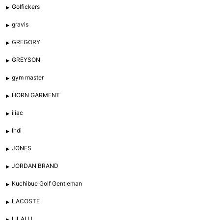
Golfickers
gravis
GREGORY
GREYSON
gym master
HORN GARMENT
iliac
Indi
JONES
JORDAN BRAND
Kuchibue Golf Gentleman
LACOSTE
LILALU