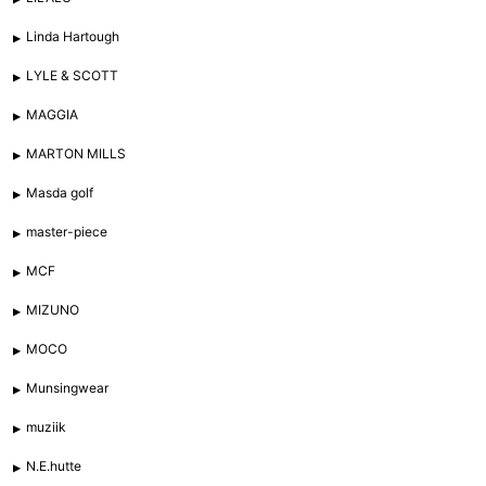
Linda Hartough
LYLE & SCOTT
MAGGIA
MARTON MILLS
Masda golf
master-piece
MCF
MIZUNO
MOCO
Munsingwear
muziik
N.E.hutte