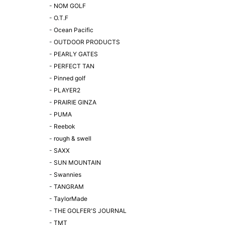
-
NOM GOLF
-
O.T.F
-
Ocean Pacific
-
OUTDOOR PRODUCTS
-
PEARLY GATES
-
PERFECT TAN
-
Pinned golf
-
PLAYER2
-
PRAIRIE GINZA
-
PUMA
-
Reebok
-
rough & swell
-
SAXX
-
SUN MOUNTAIN
-
Swannies
-
TANGRAM
-
TaylorMade
-
THE GOLFER'S JOURNAL
-
TMT