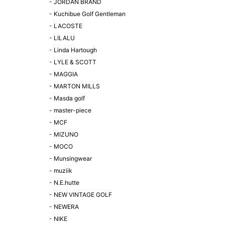
-
JORDAN BRAND
-
Kuchibue Golf Gentleman
-
LACOSTE
-
LILALU
-
Linda Hartough
-
LYLE & SCOTT
-
MAGGIA
-
MARTON MILLS
-
Masda golf
-
master-piece
-
MCF
-
MIZUNO
-
MOCO
-
Munsingwear
-
muziik
-
N.E.hutte
-
NEW VINTAGE GOLF
-
NEWERA
-
NIKE