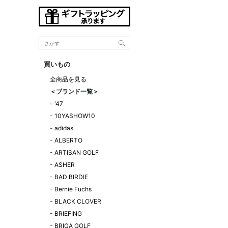
買いもの
全商品を見る
＜ブランド一覧＞
-
'47
-
10YASHOW10
-
adidas
-
ALBERTO
-
ARTISAN GOLF
-
ASHER
-
BAD BIRDIE
-
Bernie Fuchs
-
BLACK CLOVER
-
BRIEFING
-
BRIGA GOLF