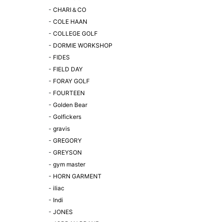
-
CHARI＆CO
-
COLE HAAN
-
COLLEGE GOLF
-
DORMIE WORKSHOP
-
FIDES
-
FIELD DAY
-
FORAY GOLF
-
FOURTEEN
-
Golden Bear
-
Golfickers
-
gravis
-
GREGORY
-
GREYSON
-
gym master
-
HORN GARMENT
-
iliac
-
Indi
-
JONES