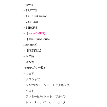
-
tovho
-
TRATTO
-
TRUE linkswear
-
VICE GOLF
-
ZEROFIT
-
【for WOMEN】
-
【The Club House
Selection】
-
【限定商品】
-
ギア猿
-
迷迭香
＜カテゴリ一覧＞
-
ウェア
ポロシャツ
シャツ(カットソー、モックネック)
ベスト
アウター(ジャケット、ブルゾン)
トレーナー、パーカー、セーター