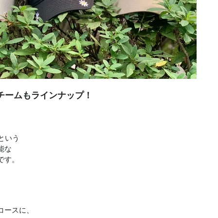
チームもラインナップ！
”という
能な
です。
コースに、