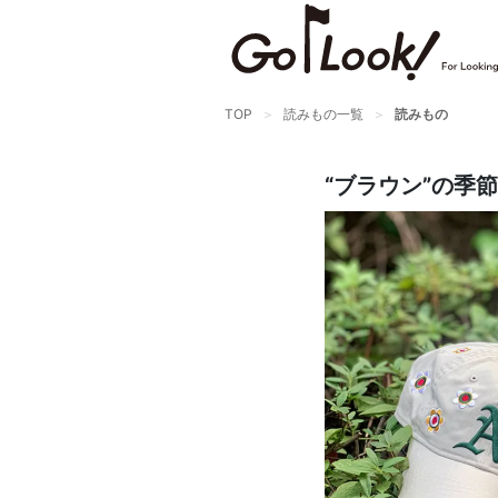
×
GO/LOOK! からのお知らせ
（受信設定）
TOP
読みもの一覧
読みもの
新商品情報や編集部のオススメ、
オトクな情報・買い忘れ通知等を
“ブラウン”の季
受信できます。
まだご登録でない方はぜひ！
店長ジャック厳選の新作商品情報をいち早くお届
け（メルマガ）
編集部セレクトのスタイル提案・お得情報（ダイ
レクトメール）
カートに残っている商品のお知らせ（買い忘れ通
知）