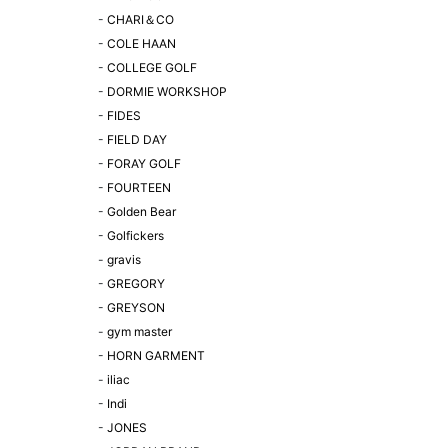
-
CHARI＆CO
-
COLE HAAN
-
COLLEGE GOLF
-
DORMIE WORKSHOP
-
FIDES
-
FIELD DAY
-
FORAY GOLF
-
FOURTEEN
-
Golden Bear
-
Golfickers
-
gravis
-
GREGORY
-
GREYSON
-
gym master
-
HORN GARMENT
-
iliac
-
Indi
-
JONES