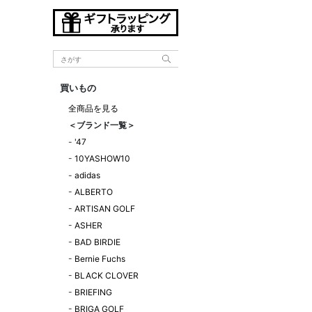
買いもの
全商品を見る
＜ブランド一覧＞
-
'47
-
10YASHOW10
-
adidas
-
ALBERTO
-
ARTISAN GOLF
-
ASHER
-
BAD BIRDIE
-
Bernie Fuchs
-
BLACK CLOVER
-
BRIEFING
-
BRIGA GOLF