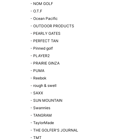
-
NOM GOLF
-
O.T.F
-
Ocean Pacific
-
OUTDOOR PRODUCTS
-
PEARLY GATES
-
PERFECT TAN
-
Pinned golf
-
PLAYER2
-
PRAIRIE GINZA
-
PUMA
-
Reebok
-
rough & swell
-
SAXX
-
SUN MOUNTAIN
-
Swannies
-
TANGRAM
-
TaylorMade
-
THE GOLFER'S JOURNAL
-
TMT