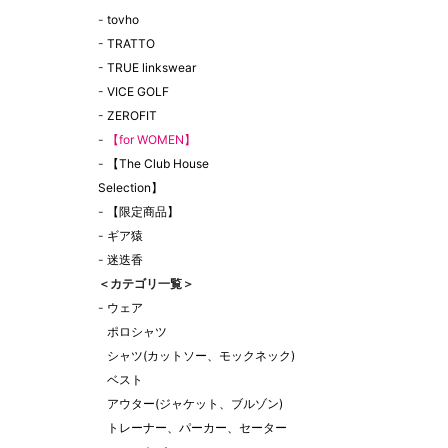
-
tovho
-
TRATTO
-
TRUE linkswear
-
VICE GOLF
-
ZEROFIT
-
【for WOMEN】
-
【The Club House
Selection】
-
【限定商品】
-
ギア猿
-
迷迭香
＜カテゴリ一覧＞
-
ウェア
ポロシャツ
シャツ(カットソー、モックネック)
ベスト
アウター(ジャケット、ブルゾン)
トレーナー、パーカー、セーター