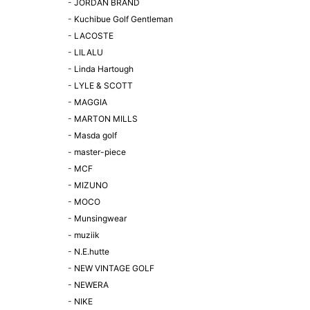
-
JORDAN BRAND
-
Kuchibue Golf Gentleman
-
LACOSTE
-
LILALU
-
Linda Hartough
-
LYLE & SCOTT
-
MAGGIA
-
MARTON MILLS
-
Masda golf
-
master-piece
-
MCF
-
MIZUNO
-
MOCO
-
Munsingwear
-
muziik
-
N.E.hutte
-
NEW VINTAGE GOLF
-
NEWERA
-
NIKE