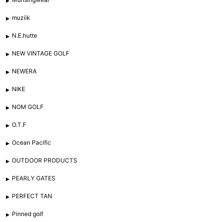
muziik
N.E.hutte
NEW VINTAGE GOLF
NEWERA
NIKE
NOM GOLF
O.T.F
Ocean Pacific
OUTDOOR PRODUCTS
PEARLY GATES
PERFECT TAN
Pinned golf