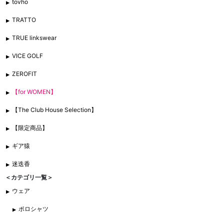
tovho
TRATTO
TRUE linkswear
VICE GOLF
ZEROFIT
【for WOMEN】
【The Club House Selection】
【限定商品】
ギア猿
迷迭香
＜カテゴリ一覧＞
ウェア
ポロシャツ