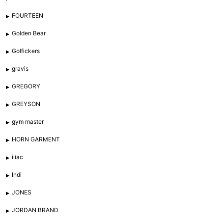
FOURTEEN
Golden Bear
Golfickers
gravis
GREGORY
GREYSON
gym master
HORN GARMENT
iliac
Indi
JONES
JORDAN BRAND