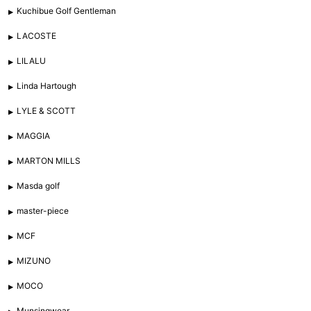
Kuchibue Golf Gentleman
LACOSTE
LILALU
Linda Hartough
LYLE & SCOTT
MAGGIA
MARTON MILLS
Masda golf
master-piece
MCF
MIZUNO
MOCO
Munsingwear