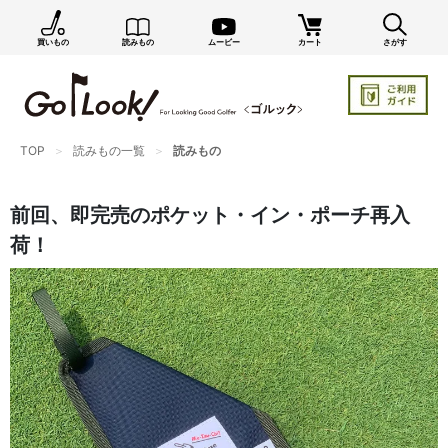
買いもの
読みもの
ムービー
カート
さがす
×
GO/LOOK! からのお知らせ（受信設定）
新商品情報や編集部のオススメ、オトクな情報・買い
忘れ通知等を受信できます。
TOP
読みもの一覧
読みもの
まだご登録でない方はぜひ！
店長ジャック厳選の新作商品情報をいち早くお届け（メルマガ）
前回、即完売のポケット・イン・ポーチ再入
編集部セレクトのスタイル提案・お得情報（ダイレクトメール）
荷！
カートに残っている商品のお知らせ（買い忘れ通知）
お知らせを受け取る
いつでもメール内のリンクから配信停止できます