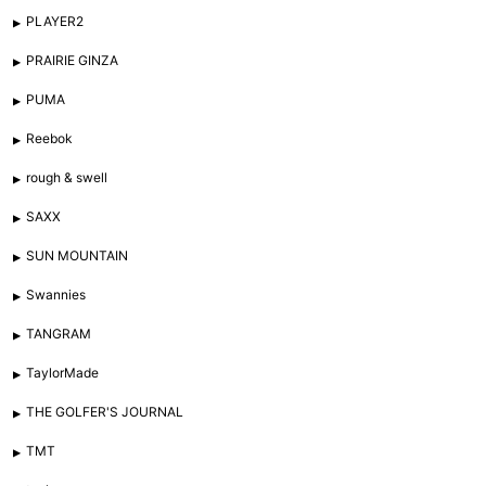
PLAYER2
PRAIRIE GINZA
PUMA
Reebok
rough & swell
SAXX
SUN MOUNTAIN
Swannies
TANGRAM
TaylorMade
THE GOLFER'S JOURNAL
TMT