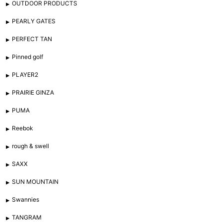
OUTDOOR PRODUCTS
PEARLY GATES
PERFECT TAN
Pinned golf
PLAYER2
PRAIRIE GINZA
PUMA
Reebok
rough & swell
SAXX
SUN MOUNTAIN
Swannies
TANGRAM