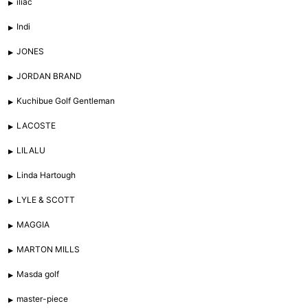
iliac
Indi
JONES
JORDAN BRAND
Kuchibue Golf Gentleman
LACOSTE
LILALU
Linda Hartough
LYLE & SCOTT
MAGGIA
MARTON MILLS
Masda golf
master-piece