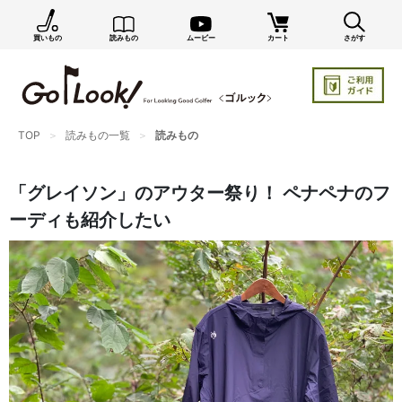
買いもの
読みもの
ムービー
カート
さがす
×
GO/LOOK! からのお知らせ（受信設定）
新商品情報や編集部のオススメ、オトクな情報・買い
忘れ通知等を受信できます。
TOP
読みもの一覧
読みもの
まだご登録でない方はぜひ！
店長ジャック厳選の新作商品情報をいち早くお届け（メルマガ）
「グレイソン」のアウター祭り！ ペナペナのフ
編集部セレクトのスタイル提案・お得情報（ダイレクトメール）
ーディも紹介したい
カートに残っている商品のお知らせ（買い忘れ通知）
お知らせを受け取る
いつでもメール内のリンクから配信停止できます