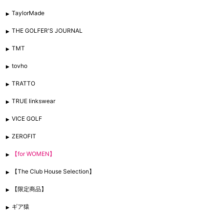
TaylorMade
THE GOLFER'S JOURNAL
TMT
tovho
TRATTO
TRUE linkswear
VICE GOLF
ZEROFIT
【for WOMEN】
【The Club House Selection】
【限定商品】
ギア猿