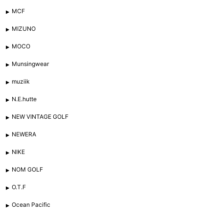
MCF
MIZUNO
MOCO
Munsingwear
muziik
N.E.hutte
NEW VINTAGE GOLF
NEWERA
NIKE
NOM GOLF
O.T.F
Ocean Pacific