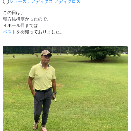
◯
シューズ：アディダス アディクロス
この日は、
朝方結構寒かったので、
４ホール目までは
ベスト
を羽織っておりました。