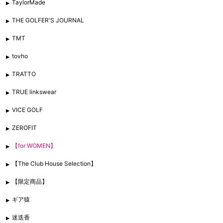
TaylorMade
THE GOLFER'S JOURNAL
TMT
tovho
TRATTO
TRUE linkswear
VICE GOLF
ZEROFIT
【for WOMEN】
【The Club House Selection】
【限定商品】
ギア猿
迷迭香