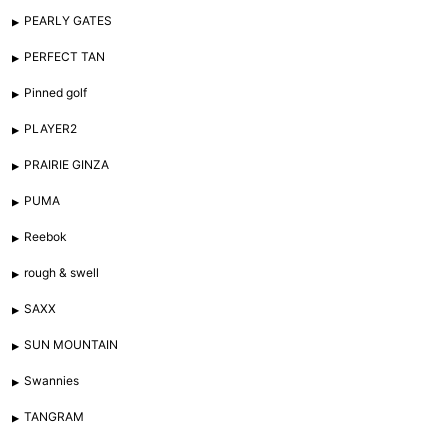
PEARLY GATES
PERFECT TAN
Pinned golf
PLAYER2
PRAIRIE GINZA
PUMA
Reebok
rough & swell
SAXX
SUN MOUNTAIN
Swannies
TANGRAM