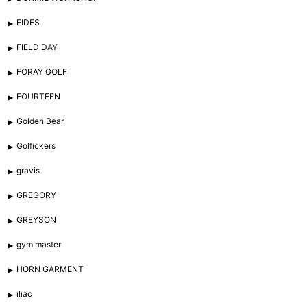
FIDES
FIELD DAY
FORAY GOLF
FOURTEEN
Golden Bear
Golfickers
gravis
GREGORY
GREYSON
gym master
HORN GARMENT
iliac