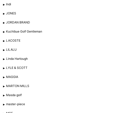
Indi
JONES
JORDAN BRAND
Kuchibue Golf Gentleman
LACOSTE
LILALU
Linda Hartough
LYLE & SCOTT
MAGGIA
MARTON MILLS
Masda golf
master-piece