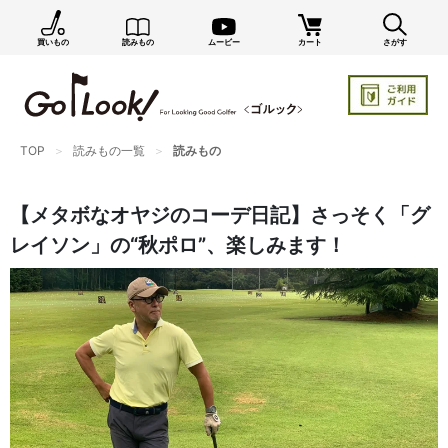
買いもの
読みもの
ムービー
カート
さがす
×
GO/LOOK! からのお知らせ（受信設定）
新商品情報や編集部のオススメ、オトクな情報・買い
忘れ通知等を受信できます。
TOP
読みもの一覧
読みもの
まだご登録でない方はぜひ！
店長ジャック厳選の新作商品情報をいち早くお届け（メルマガ）
【メタボなオヤジのコーデ日記】さっそく「グ
編集部セレクトのスタイル提案・お得情報（ダイレクトメール）
レイソン」の“秋ポロ”、楽しみます！
カートに残っている商品のお知らせ（買い忘れ通知）
お知らせを受け取る
いつでもメール内のリンクから配信停止できます