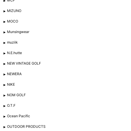
MCF
MIZUNO
MOCO
Munsingwear
muziik
N.E.hutte
NEW VINTAGE GOLF
NEWERA
NIKE
NOM GOLF
O.T.F
Ocean Pacific
OUTDOOR PRODUCTS