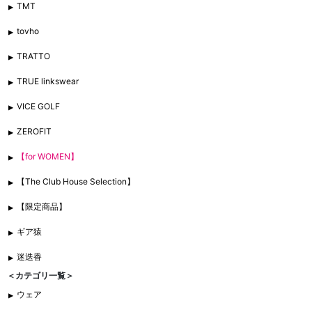
TMT
tovho
TRATTO
TRUE linkswear
VICE GOLF
ZEROFIT
【for WOMEN】
【The Club House Selection】
【限定商品】
ギア猿
迷迭香
＜カテゴリ一覧＞
ウェア