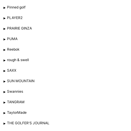
Pinned golf
PLAYER2
PRAIRIE GINZA
PUMA
Reebok
rough & swell
SAXX
SUN MOUNTAIN
Swannies
TANGRAM
TaylorMade
THE GOLFER'S JOURNAL