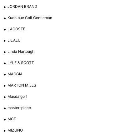
JORDAN BRAND
Kuchibue Golf Gentleman
LACOSTE
LILALU
Linda Hartough
LYLE & SCOTT
MAGGIA
MARTON MILLS
Masda golf
master-piece
MCF
MIZUNO