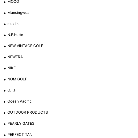
MOCO
Munsingwear
muziik
N.E.hutte
NEW VINTAGE GOLF
NEWERA
NIKE
NOM GOLF
O.T.F
Ocean Pacific
OUTDOOR PRODUCTS
PEARLY GATES
PERFECT TAN