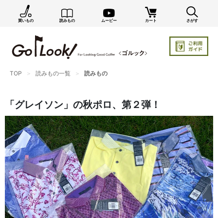
買いもの
読みもの
ムービー
カート
さがす
×
GO/LOOK! からのお知らせ（受信設定）
新商品情報や編集部のオススメ、オトクな情報・買い
忘れ通知等を受信できます。
TOP
読みもの一覧
読みもの
まだご登録でない方はぜひ！
店長ジャック厳選の新作商品情報をいち早くお届け（メルマガ）
「グレイソン」の秋ポロ、第２弾！
編集部セレクトのスタイル提案・お得情報（ダイレクトメール）
カートに残っている商品のお知らせ（買い忘れ通知）
お知らせを受け取る
いつでもメール内のリンクから配信停止できます