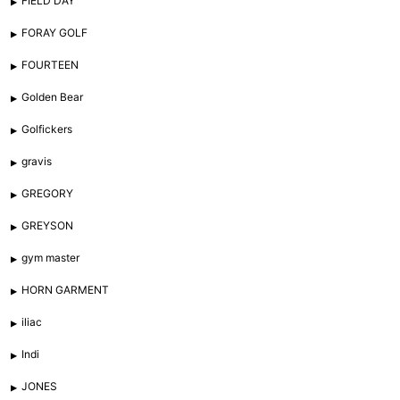
FIELD DAY
FORAY GOLF
FOURTEEN
Golden Bear
Golfickers
gravis
GREGORY
GREYSON
gym master
HORN GARMENT
iliac
Indi
JONES