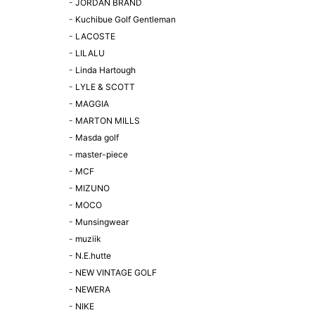
-
JORDAN BRAND
-
Kuchibue Golf Gentleman
-
LACOSTE
-
LILALU
-
Linda Hartough
-
LYLE & SCOTT
-
MAGGIA
-
MARTON MILLS
-
Masda golf
-
master-piece
-
MCF
-
MIZUNO
-
MOCO
-
Munsingwear
-
muziik
-
N.E.hutte
-
NEW VINTAGE GOLF
-
NEWERA
-
NIKE