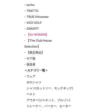
-
tovho
-
TRATTO
-
TRUE linkswear
-
VICE GOLF
-
ZEROFIT
-
【for WOMEN】
-
【The Club House
Selection】
-
【限定商品】
-
ギア猿
-
迷迭香
＜カテゴリ一覧＞
-
ウェア
ポロシャツ
シャツ(カットソー、モックネック)
ベスト
アウター(ジャケット、ブルゾン)
トレーナー、パーカー、セーター