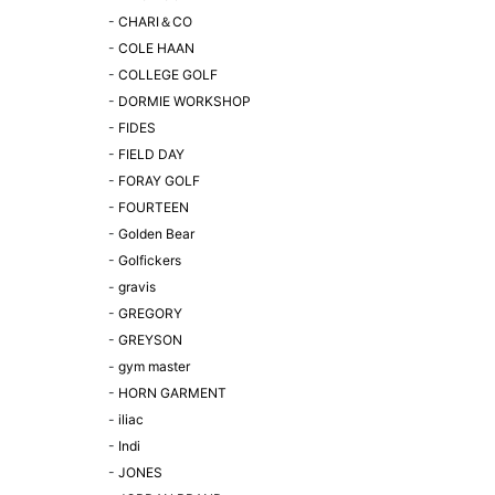
-
CHARI＆CO
-
COLE HAAN
-
COLLEGE GOLF
-
DORMIE WORKSHOP
-
FIDES
-
FIELD DAY
-
FORAY GOLF
-
FOURTEEN
-
Golden Bear
-
Golfickers
-
gravis
-
GREGORY
-
GREYSON
-
gym master
-
HORN GARMENT
-
iliac
-
Indi
-
JONES