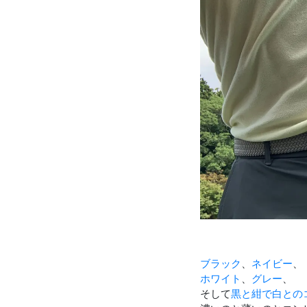
ブラック
、
ネイビー
、
ホワイト
、
グレー
、
そして
黒と紺で白との