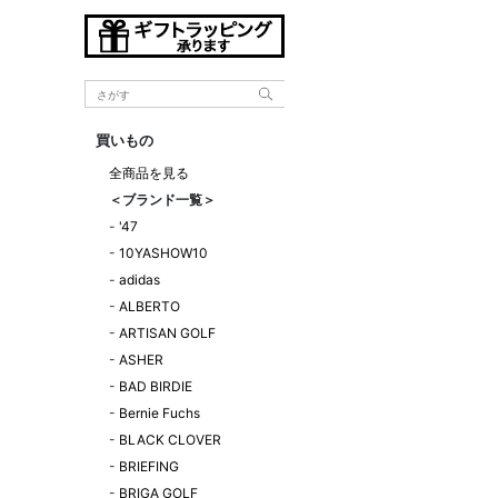
買いもの
全商品を見る
＜ブランド一覧＞
-
'47
-
10YASHOW10
-
adidas
-
ALBERTO
-
ARTISAN GOLF
-
ASHER
-
BAD BIRDIE
-
Bernie Fuchs
-
BLACK CLOVER
-
BRIEFING
-
BRIGA GOLF