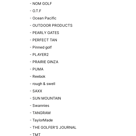
-
NOM GOLF
-
O.T.F
-
Ocean Pacific
-
OUTDOOR PRODUCTS
-
PEARLY GATES
-
PERFECT TAN
-
Pinned golf
-
PLAYER2
-
PRAIRIE GINZA
-
PUMA
-
Reebok
-
rough & swell
-
SAXX
-
SUN MOUNTAIN
-
Swannies
-
TANGRAM
-
TaylorMade
-
THE GOLFER'S JOURNAL
-
TMT