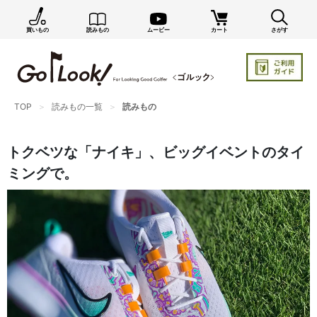
買いもの
読みもの
ムービー
カート
さがす
×
GO/LOOK! からのお知らせ（受信設定）
新商品情報や編集部のオススメ、オトクな情報・買い
忘れ通知等を受信できます。
TOP
読みもの一覧
読みもの
まだご登録でない方はぜひ！
店長ジャック厳選の新作商品情報をいち早くお届け（メルマガ）
トクベツな「ナイキ」、ビッグイベントのタイ
編集部セレクトのスタイル提案・お得情報（ダイレクトメール）
ミングで。
カートに残っている商品のお知らせ（買い忘れ通知）
お知らせを受け取る
いつでもメール内のリンクから配信停止できます