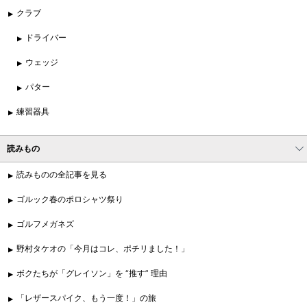
クラブ
ドライバー
ウェッジ
パター
練習器具
読みもの
読みものの全記事を見る
ゴルック春のポロシャツ祭り
ゴルフメガネズ
野村タケオの「今月はコレ、ポチリました！」
ボクたちが「グレイソン」を “推す” 理由
「レザースパイク、もう一度！」の旅