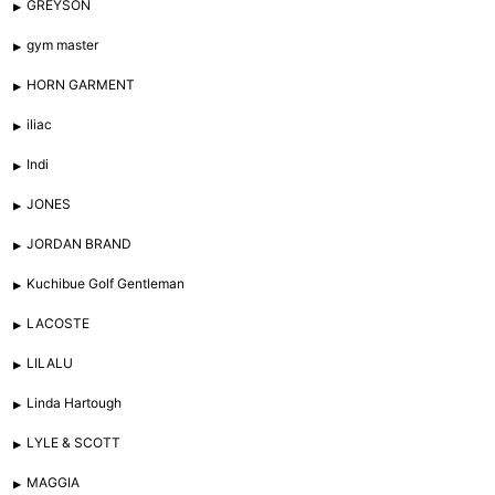
GREYSON
gym master
HORN GARMENT
iliac
Indi
JONES
JORDAN BRAND
Kuchibue Golf Gentleman
LACOSTE
LILALU
Linda Hartough
LYLE & SCOTT
MAGGIA