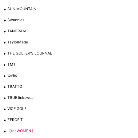
SUN MOUNTAIN
Swannies
TANGRAM
TaylorMade
THE GOLFER'S JOURNAL
TMT
tovho
TRATTO
TRUE linkswear
VICE GOLF
ZEROFIT
【for WOMEN】