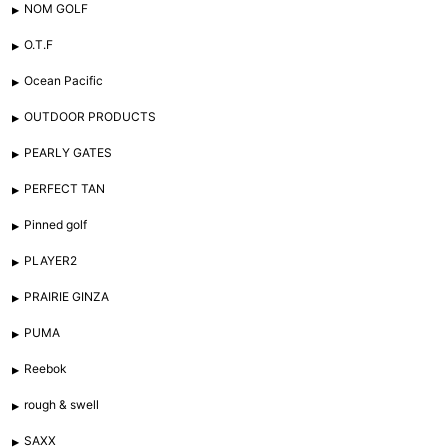
NOM GOLF
O.T.F
Ocean Pacific
OUTDOOR PRODUCTS
PEARLY GATES
PERFECT TAN
Pinned golf
PLAYER2
PRAIRIE GINZA
PUMA
Reebok
rough & swell
SAXX