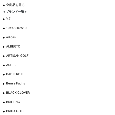
全商品を見る
＜ブランド一覧＞
'47
10YASHOW10
adidas
ALBERTO
ARTISAN GOLF
ASHER
BAD BIRDIE
Bernie Fuchs
BLACK CLOVER
BRIEFING
BRIGA GOLF