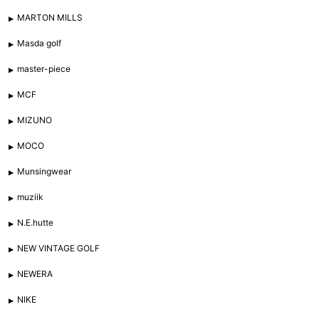
MARTON MILLS
Masda golf
master-piece
MCF
MIZUNO
MOCO
Munsingwear
muziik
N.E.hutte
NEW VINTAGE GOLF
NEWERA
NIKE