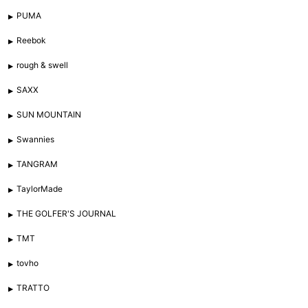
PUMA
Reebok
rough & swell
SAXX
SUN MOUNTAIN
Swannies
TANGRAM
TaylorMade
THE GOLFER'S JOURNAL
TMT
tovho
TRATTO