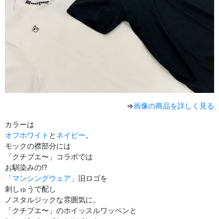
⇒
画像の商品を詳しく見る
カラーは
オフホワイト
と
ネイビー
。
モックの襟部分には
「クチブエ〜」コラボでは
お馴染みの⁉︎
「マンシングウェア」
旧ロゴを
刺しゅうで配し
ノスタルジックな雰囲気に。
「クチブエ〜」のホイッスルワッペンと