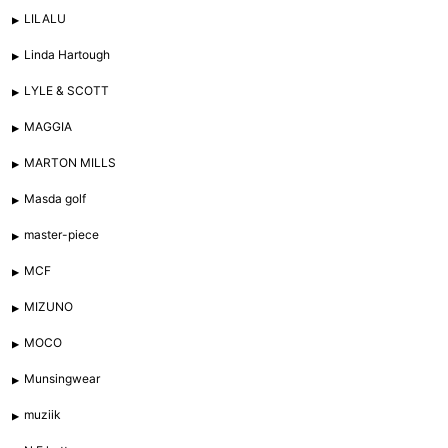
LILALU
Linda Hartough
LYLE & SCOTT
MAGGIA
MARTON MILLS
Masda golf
master-piece
MCF
MIZUNO
MOCO
Munsingwear
muziik