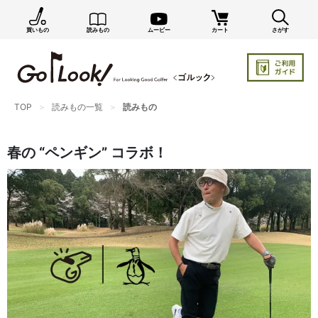
買いもの
読みもの
ムービー
カート
さがす
×
GO/LOOK! からのお知らせ（受信設定）
新商品情報や編集部のオススメ、オトクな情報・買い
忘れ通知等を受信できます。
TOP
読みもの一覧
読みもの
まだご登録でない方はぜひ！
店長ジャック厳選の新作商品情報をいち早くお届け（メルマガ）
春の “ペンギン” コラボ！
編集部セレクトのスタイル提案・お得情報（ダイレクトメール）
カートに残っている商品のお知らせ（買い忘れ通知）
お知らせを受け取る
いつでもメール内のリンクから配信停止できます