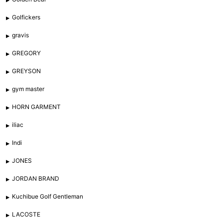
Golfickers
gravis
GREGORY
GREYSON
gym master
HORN GARMENT
iliac
Indi
JONES
JORDAN BRAND
Kuchibue Golf Gentleman
LACOSTE