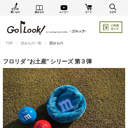
買いもの
読みもの
ムービー
カート
さがす
×
GO/LOOK! からのお知らせ（受信設定）
新商品情報や編集部のオススメ、オトクな情報・買い
忘れ通知等を受信できます。
まだご登録でない方はぜひ！
TOP
読みもの一覧
読みもの
店長ジャック厳選の新作商品情報をいち早くお届け（メルマガ）
フロリダ “お土産“ シリーズ 第３弾
編集部セレクトのスタイル提案・お得情報（ダイレクトメール）
カートに残っている商品のお知らせ（買い忘れ通知）
お知らせを受け取る
いつでもメール内のリンクから配信停止できます