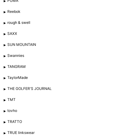
PUMA
Reebok
rough & swell
SAXX
SUN MOUNTAIN
Swannies
TANGRAM
TaylorMade
THE GOLFER'S JOURNAL
TMT
tovho
TRATTO
TRUE linkswear