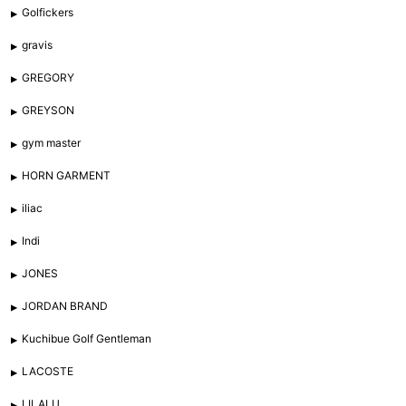
Golfickers
gravis
GREGORY
GREYSON
gym master
HORN GARMENT
iliac
Indi
JONES
JORDAN BRAND
Kuchibue Golf Gentleman
LACOSTE
LILALU