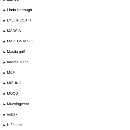
Linda Hartough
LYLE & SCOTT
MAGGIA
MARTON MILLS
Masda golf
master-piece
MCF
MIZUNO
MOCO
Munsingwear
muziik
N.E.hutte