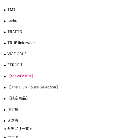
TMT
tovho
TRATTO
TRUE linkswear
VICE GOLF
ZEROFIT
【for WOMEN】
【The Club House Selection】
【限定商品】
ギア猿
迷迭香
＜カテゴリ一覧＞
ウェア