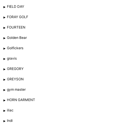
FIELD DAY
FORAY GOLF
FOURTEEN
Golden Bear
Golfickers
gravis
GREGORY
GREYSON
gym master
HORN GARMENT
iliac
Indi