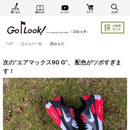
買いもの
読みもの
ムービー
カート
さがす
TOP
読みもの一覧
読みもの
次の“エアマックス90 G”、 配色がツボすぎま
す！