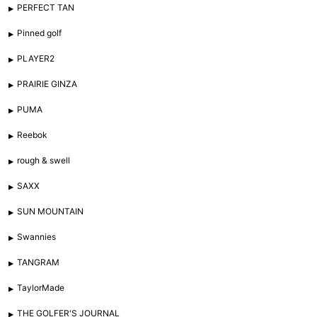
PERFECT TAN
Pinned golf
PLAYER2
PRAIRIE GINZA
PUMA
Reebok
rough & swell
SAXX
SUN MOUNTAIN
Swannies
TANGRAM
TaylorMade
THE GOLFER'S JOURNAL