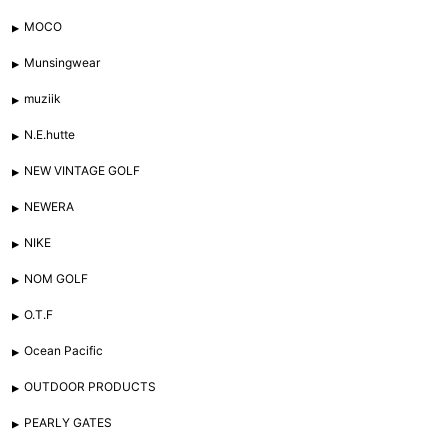
MOCO
Munsingwear
muziik
N.E.hutte
NEW VINTAGE GOLF
NEWERA
NIKE
NOM GOLF
O.T.F
Ocean Pacific
OUTDOOR PRODUCTS
PEARLY GATES