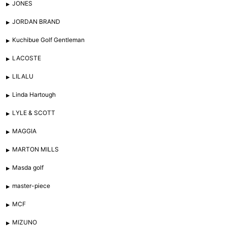
JONES
JORDAN BRAND
Kuchibue Golf Gentleman
LACOSTE
LILALU
Linda Hartough
LYLE & SCOTT
MAGGIA
MARTON MILLS
Masda golf
master-piece
MCF
MIZUNO