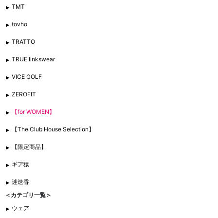
TMT
tovho
TRATTO
TRUE linkswear
VICE GOLF
ZEROFIT
【for WOMEN】
【The Club House Selection】
【限定商品】
ギア猿
迷迭香
＜カテゴリ一覧＞
ウェア