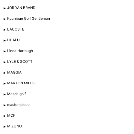
JORDAN BRAND
Kuchibue Golf Gentleman
LACOSTE
LILALU
Linda Hartough
LYLE & SCOTT
MAGGIA
MARTON MILLS
Masda golf
master-piece
MCF
MIZUNO