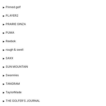
Pinned golf
PLAYER2
PRAIRIE GINZA
PUMA
Reebok
rough & swell
SAXX
SUN MOUNTAIN
Swannies
TANGRAM
TaylorMade
THE GOLFER'S JOURNAL