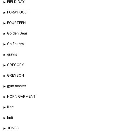
FIELD DAY
FORAY GOLF
FOURTEEN
Golden Bear
Golfickers
gravis
GREGORY
GREYSON
gym master
HORN GARMENT
iliac
Indi
JONES