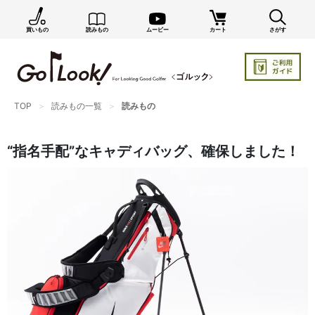
買いもの
読みもの
ムービー
カート
さがす
×
GO/LOOK! からのお知らせ（受信設定）
新商品情報や編集部のオススメ、オトクな情報・買い
忘れ通知等を受信できます。
まだご登録でない方はぜひ！
TOP
読みもの一覧
読みもの
店長ジャック厳選の新作商品情報をいち早くお届け（メルマガ）
編集部セレクトのスタイル提案・お得情報（ダイレクトメール）
“指名手配”なキャディバッグ、確保しました！
カートに残っている商品のお知らせ（買い忘れ通知）
お知らせを受け取る
いつでもメール内のリンクから配信停止できます