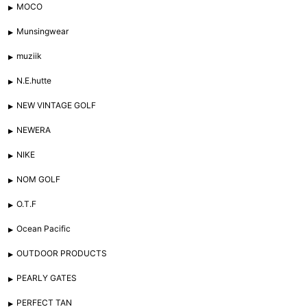
MOCO
Munsingwear
muziik
N.E.hutte
NEW VINTAGE GOLF
NEWERA
NIKE
NOM GOLF
O.T.F
Ocean Pacific
OUTDOOR PRODUCTS
PEARLY GATES
PERFECT TAN