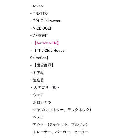
-
tovho
-
TRATTO
-
TRUE linkswear
-
VICE GOLF
-
ZEROFIT
-
【for WOMEN】
-
【The Club House
Selection】
-
【限定商品】
-
ギア猿
-
迷迭香
＜カテゴリ一覧＞
-
ウェア
ポロシャツ
シャツ(カットソー、モックネック)
ベスト
アウター(ジャケット、ブルゾン)
トレーナー、パーカー、セーター