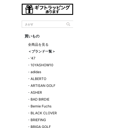
買いもの
全商品を見る
＜ブランド一覧＞
-
'47
-
10YASHOW10
-
adidas
-
ALBERTO
-
ARTISAN GOLF
-
ASHER
-
BAD BIRDIE
-
Bernie Fuchs
-
BLACK CLOVER
-
BRIEFING
-
BRIGA GOLF