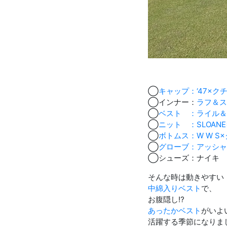
◯
キャップ：‘47×
◯インナー：
ラフ＆ス
◯
ベスト ：ライル＆
◯
ニット ：SLOA
◯
ボトムス：W W 
◯
グローブ：アッシャ
◯シューズ：ナイキ
そんな時は動きやすい
中綿入りベスト
で、
お腹隠し⁉︎
あったかベスト
がいよ
活躍する季節になりま