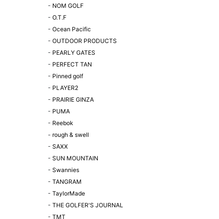
-
NOM GOLF
-
O.T.F
-
Ocean Pacific
-
OUTDOOR PRODUCTS
-
PEARLY GATES
-
PERFECT TAN
-
Pinned golf
-
PLAYER2
-
PRAIRIE GINZA
-
PUMA
-
Reebok
-
rough & swell
-
SAXX
-
SUN MOUNTAIN
-
Swannies
-
TANGRAM
-
TaylorMade
-
THE GOLFER'S JOURNAL
-
TMT