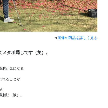
⇒
画像の商品を詳しく見る
てメタボ隠しです（笑）。
脂肪が気になる
われることが
が、
臓脂肪（涙）。