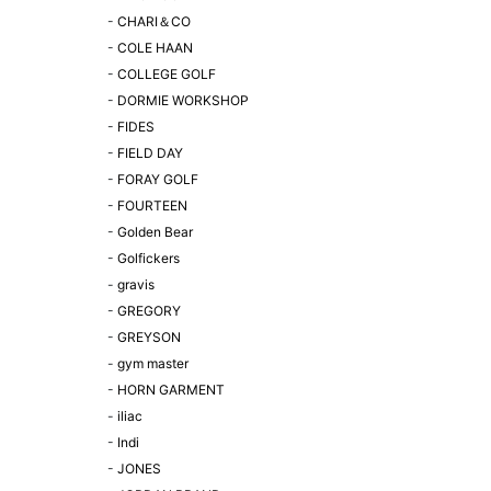
-
CHARI＆CO
-
COLE HAAN
-
COLLEGE GOLF
-
DORMIE WORKSHOP
-
FIDES
-
FIELD DAY
-
FORAY GOLF
-
FOURTEEN
-
Golden Bear
-
Golfickers
-
gravis
-
GREGORY
-
GREYSON
-
gym master
-
HORN GARMENT
-
iliac
-
Indi
-
JONES