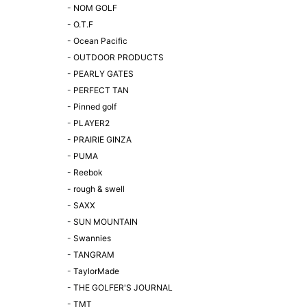
-
NOM GOLF
-
O.T.F
-
Ocean Pacific
-
OUTDOOR PRODUCTS
-
PEARLY GATES
-
PERFECT TAN
-
Pinned golf
-
PLAYER2
-
PRAIRIE GINZA
-
PUMA
-
Reebok
-
rough & swell
-
SAXX
-
SUN MOUNTAIN
-
Swannies
-
TANGRAM
-
TaylorMade
-
THE GOLFER'S JOURNAL
-
TMT