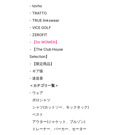
-
tovho
-
TRATTO
-
TRUE linkswear
-
VICE GOLF
-
ZEROFIT
-
【for WOMEN】
-
【The Club House
Selection】
-
【限定商品】
-
ギア猿
-
迷迭香
＜カテゴリ一覧＞
-
ウェア
ポロシャツ
シャツ(カットソー、モックネック)
ベスト
アウター(ジャケット、ブルゾン)
トレーナー、パーカー、セーター