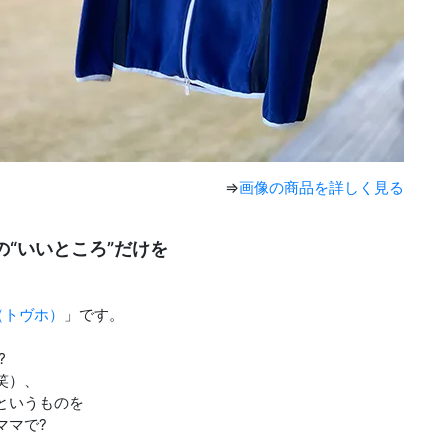
⇒
画像の商品を詳しく見る
の“いいところ”だけを
o（トヴホ）
」です。
︎
笑）、
というものを
ママで?