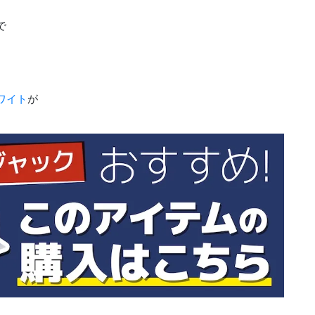
で
ワイト
が