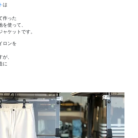
ト
は
て作った
地を使って、
ジャケットです。
イロンを
すが、
造に
。