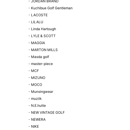
-
JORDAN BRAND
-
Kuchibue Golf Gentleman
-
LACOSTE
-
LILALU
-
Linda Hartough
-
LYLE & SCOTT
-
MAGGIA
-
MARTON MILLS
-
Masda golf
-
master-piece
-
MCF
-
MIZUNO
-
MOCO
-
Munsingwear
-
muziik
-
N.E.hutte
-
NEW VINTAGE GOLF
-
NEWERA
-
NIKE