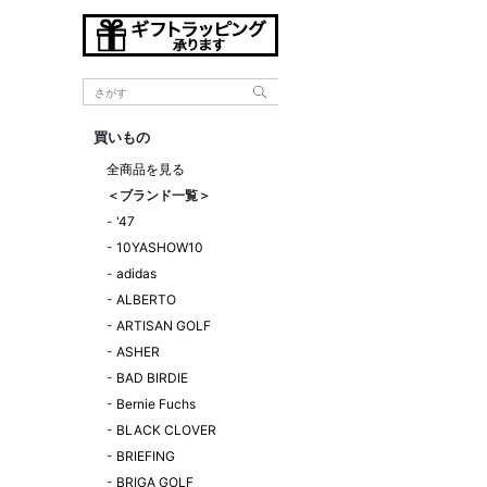
買いもの
全商品を見る
＜ブランド一覧＞
-
'47
-
10YASHOW10
-
adidas
-
ALBERTO
-
ARTISAN GOLF
-
ASHER
-
BAD BIRDIE
-
Bernie Fuchs
-
BLACK CLOVER
-
BRIEFING
-
BRIGA GOLF