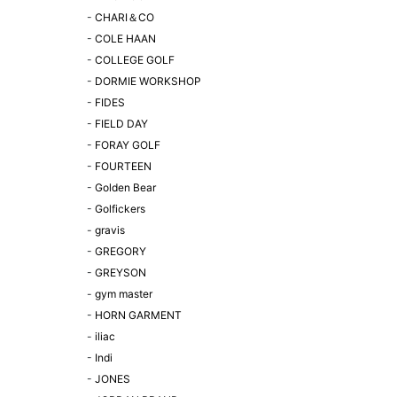
-
CHARI＆CO
-
COLE HAAN
-
COLLEGE GOLF
-
DORMIE WORKSHOP
-
FIDES
-
FIELD DAY
-
FORAY GOLF
-
FOURTEEN
-
Golden Bear
-
Golfickers
-
gravis
-
GREGORY
-
GREYSON
-
gym master
-
HORN GARMENT
-
iliac
-
Indi
-
JONES