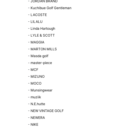
-
JORDAN BRAND
-
Kuchibue Golf Gentleman
-
LACOSTE
-
LILALU
-
Linda Hartough
-
LYLE & SCOTT
-
MAGGIA
-
MARTON MILLS
-
Masda golf
-
master-piece
-
MCF
-
MIZUNO
-
MOCO
-
Munsingwear
-
muziik
-
N.E.hutte
-
NEW VINTAGE GOLF
-
NEWERA
-
NIKE