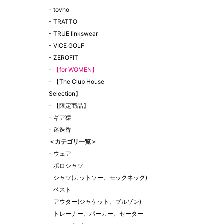
-
tovho
-
TRATTO
-
TRUE linkswear
-
VICE GOLF
-
ZEROFIT
-
【for WOMEN】
-
【The Club House
Selection】
-
【限定商品】
-
ギア猿
-
迷迭香
＜カテゴリ一覧＞
-
ウェア
ポロシャツ
シャツ(カットソー、モックネック)
ベスト
アウター(ジャケット、ブルゾン)
トレーナー、パーカー、セーター