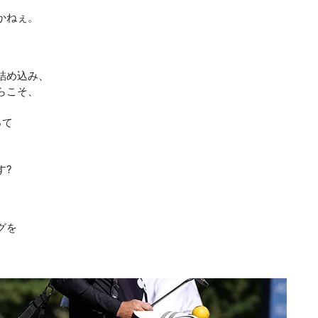
かねぇ。
詰め込み、
らこそ、
って
す?
グを