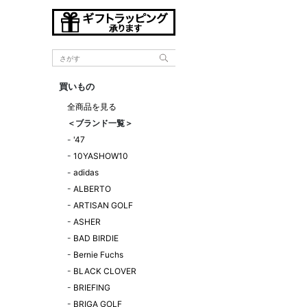
買いもの
全商品を見る
＜ブランド一覧＞
-
'47
-
10YASHOW10
-
adidas
-
ALBERTO
-
ARTISAN GOLF
-
ASHER
-
BAD BIRDIE
-
Bernie Fuchs
-
BLACK CLOVER
-
BRIEFING
-
BRIGA GOLF