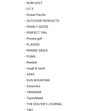
-
NOM GOLF
-
O.T.F
-
Ocean Pacific
-
OUTDOOR PRODUCTS
-
PEARLY GATES
-
PERFECT TAN
-
Pinned golf
-
PLAYER2
-
PRAIRIE GINZA
-
PUMA
-
Reebok
-
rough & swell
-
SAXX
-
SUN MOUNTAIN
-
Swannies
-
TANGRAM
-
TaylorMade
-
THE GOLFER'S JOURNAL
-
TMT