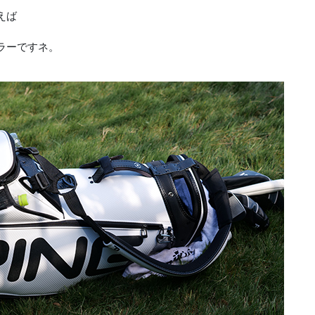
えば
ラーですネ。