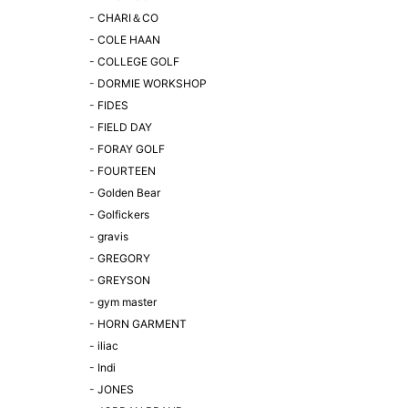
-
CHARI＆CO
-
COLE HAAN
-
COLLEGE GOLF
-
DORMIE WORKSHOP
-
FIDES
-
FIELD DAY
-
FORAY GOLF
-
FOURTEEN
-
Golden Bear
-
Golfickers
-
gravis
-
GREGORY
-
GREYSON
-
gym master
-
HORN GARMENT
-
iliac
-
Indi
-
JONES