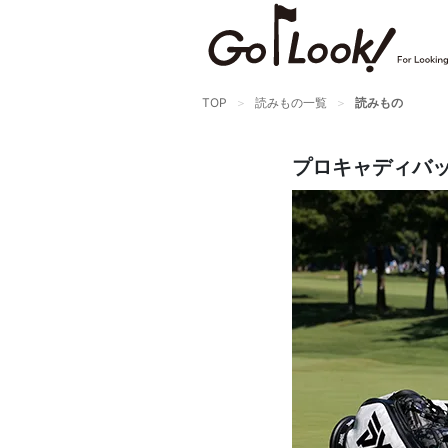
×
GO/LOOK! からのお知らせ
（受信設定）
TOP
読みもの一覧
読みもの
新商品情報や編集部のオススメ、
オトクな情報・買い忘れ通知等を
プロキャディバ
受信できます。
まだご登録でない方はぜひ！
店長ジャック厳選の新作商品情報をいち早くお届
け（メルマガ）
編集部セレクトのスタイル提案・お得情報（ダイ
レクトメール）
カートに残っている商品のお知らせ（買い忘れ通
知）