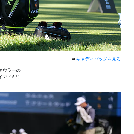
⇒
キャディバッグを見る
ァウラーの
マドキ⁉︎