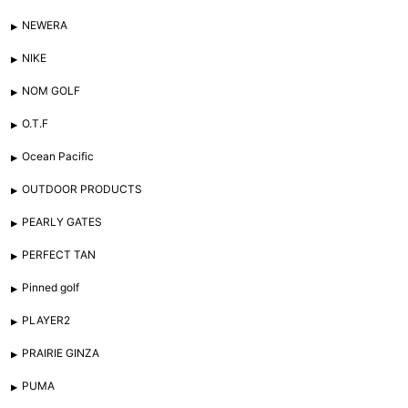
NEWERA
NIKE
NOM GOLF
O.T.F
Ocean Pacific
OUTDOOR PRODUCTS
PEARLY GATES
PERFECT TAN
Pinned golf
PLAYER2
PRAIRIE GINZA
PUMA