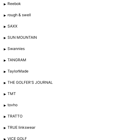
Reebok
rough & swell
SAXX
SUN MOUNTAIN
Swannies
TANGRAM
TaylorMade
THE GOLFER'S JOURNAL
TMT
tovho
TRATTO
TRUE linkswear
VICE GOLF