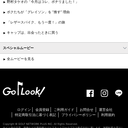
野村タケオの「今月はコレ、ポチリました！」
ボクたちが「グレイソン」を “推す” 理由
「レザースパイク、もう一度！」の旅
キャップは、出会ったときに買う
スペシャルムービー
全ムービーを見る
ログイン
会員登録
ご利用ガイド
お問合せ
運営会社
特定商取引法に基づく表記
プライバシーポリシー
利用規約
Copyright ©
GOLF NETWORK PLUS INC.
All Rights Reserved.
サイト内の文章、画像などの著作権はゴルフネットワークプラス株式会社に属します。無断転載を禁止し