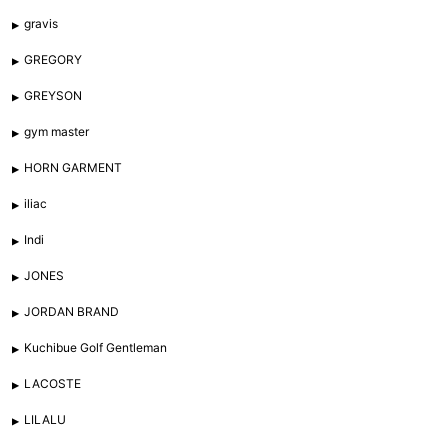
gravis
GREGORY
GREYSON
gym master
HORN GARMENT
iliac
Indi
JONES
JORDAN BRAND
Kuchibue Golf Gentleman
LACOSTE
LILALU