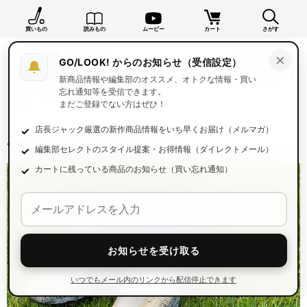
買いもの
読みもの
ムービー
カート
さがす
×
GO/LOOK! からのお知らせ（受信設定）
新商品情報や編集部のオススメ、オトクな情報・買い
忘れ通知等を受信できます。
TOP
読みもの一覧
読みもの
まだご登録でない方はぜひ！
店長ジャック厳選の新作商品情報をいち早くお届け（メルマガ）
“モワブ”カラーがヤバい！
編集部セレクトのスタイル提案・お得情報（ダイレクトメール）
カートに残っている商品のお知らせ（買い忘れ通知）
お知らせを受け取る
いつでもメール内のリンクから配信停止できます