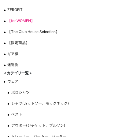
ZEROFIT
【for WOMEN】
【The Club House Selection】
【限定商品】
ギア猿
迷迭香
＜カテゴリ一覧＞
ウェア
ポロシャツ
シャツ(カットソー、モックネック)
ベスト
アウター(ジャケット、ブルゾン)
トレーナー、パーカー、セーター