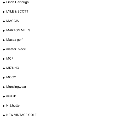
Linda Hartough
LYLE & SCOTT
MAGGIA
MARTON MILLS
Masda golf
master-piece
MCF
MIZUNO
MOCO
Munsingwear
muziik
N.E.hutte
NEW VINTAGE GOLF