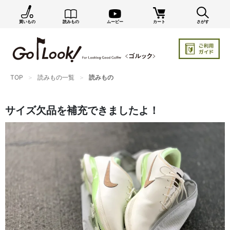
買いもの
読みもの
ムービー
カート
さがす
TOP
読みもの一覧
読みもの
サイズ欠品を補充できましたよ！