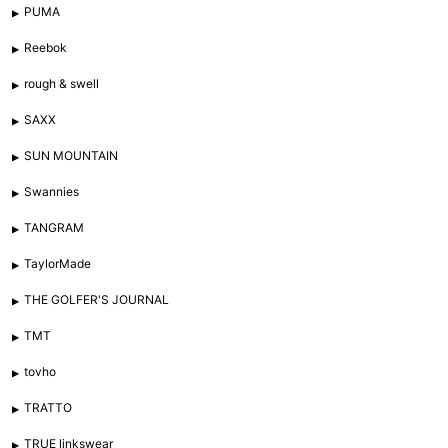
PUMA
Reebok
rough & swell
SAXX
SUN MOUNTAIN
Swannies
TANGRAM
TaylorMade
THE GOLFER'S JOURNAL
TMT
tovho
TRATTO
TRUE linkswear