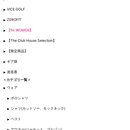
VICE GOLF
ZEROFIT
【for WOMEN】
【The Club House Selection】
【限定商品】
ギア猿
迷迭香
＜カテゴリ一覧＞
ウェア
ポロシャツ
シャツ(カットソー、モックネック)
ベスト
アウター(ジャケット、ブルゾン)