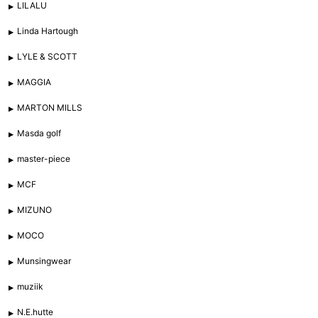
LILALU
Linda Hartough
LYLE & SCOTT
MAGGIA
MARTON MILLS
Masda golf
master-piece
MCF
MIZUNO
MOCO
Munsingwear
muziik
N.E.hutte