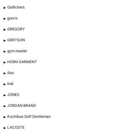
Golfickers
gravis
GREGORY
GREYSON
gym master
HORN GARMENT
iliac
Indi
JONES
JORDAN BRAND
Kuchibue Golf Gentleman
LACOSTE