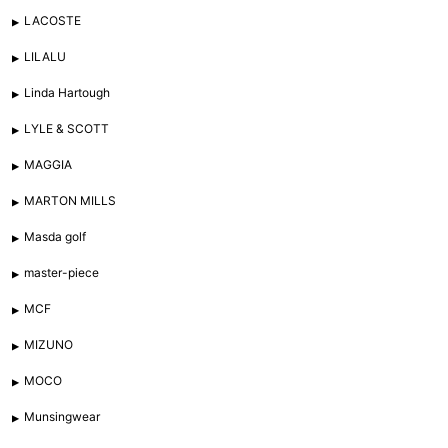
LACOSTE
LILALU
Linda Hartough
LYLE & SCOTT
MAGGIA
MARTON MILLS
Masda golf
master-piece
MCF
MIZUNO
MOCO
Munsingwear