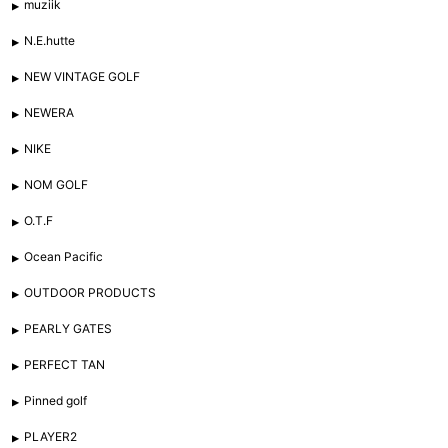
muziik
N.E.hutte
NEW VINTAGE GOLF
NEWERA
NIKE
NOM GOLF
O.T.F
Ocean Pacific
OUTDOOR PRODUCTS
PEARLY GATES
PERFECT TAN
Pinned golf
PLAYER2