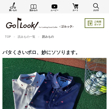
買いもの
読みもの
ムービー
カート
さがす
GO/LOOK! からのお知らせ（受信設定）
新商品情報や編集部のオススメ、オトクな情報・買い
忘れ通知等を受信できます。
まだご登録でない方はぜひ！
TOP
読みもの一覧
読みもの
バタくさいポロ、妙にソソります。