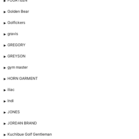
FOURTEEN
Golden Bear
Golfickers
gravis
GREGORY
GREYSON
gym master
HORN GARMENT
iliac
Indi
JONES
JORDAN BRAND
Kuchibue Golf Gentleman