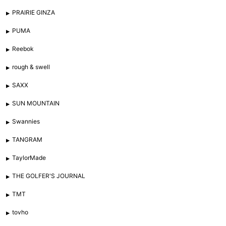
PRAIRIE GINZA
PUMA
Reebok
rough & swell
SAXX
SUN MOUNTAIN
Swannies
TANGRAM
TaylorMade
THE GOLFER'S JOURNAL
TMT
tovho