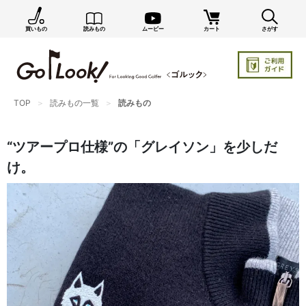
買いもの
読みもの
ムービー
カート
さがす
×
GO/LOOK! からのお知らせ（受信設定）
新商品情報や編集部のオススメ、オトクな情報・買い
忘れ通知等を受信できます。
まだご登録でない方はぜひ！
TOP
読みもの一覧
読みもの
店長ジャック厳選の新作商品情報をいち早くお届け（メルマガ）
“ツアープロ仕様”の「グレイソン」を少しだ
編集部セレクトのスタイル提案・お得情報（ダイレクトメール）
け。
カートに残っている商品のお知らせ（買い忘れ通知）
お知らせを受け取る
いつでもメール内のリンクから配信停止できます