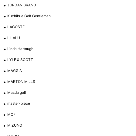
JORDAN BRAND
Kuchibue Golf Gentleman
LACOSTE
LILALU
Linda Hartough
LYLE & SCOTT
MAGGIA
MARTON MILLS
Masda golf
master-piece
MCF
MIZUNO