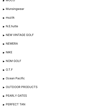
MOCO
Munsingwear
muziik
N.E.hutte
NEW VINTAGE GOLF
NEWERA
NIKE
NOM GOLF
O.T.F
Ocean Pacific
OUTDOOR PRODUCTS
PEARLY GATES
PERFECT TAN