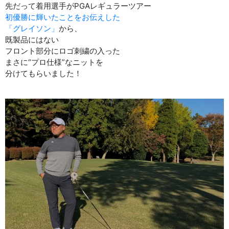
先だって着用選手がPGAレギュラーツアー
初優勝に輝いたことをお伝えした
「グレイソン」
から、
既製品にはない
フロント部分にロゴ刺繍の入った
まさに“プロ仕様”なニットを
分けてもらいました！