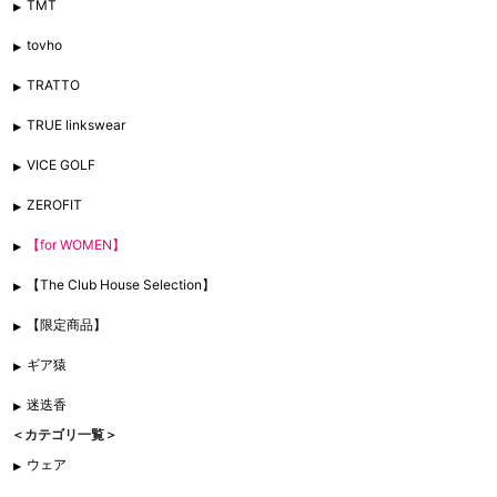
TMT
tovho
TRATTO
TRUE linkswear
VICE GOLF
ZEROFIT
【for WOMEN】
【The Club House Selection】
【限定商品】
ギア猿
迷迭香
＜カテゴリ一覧＞
ウェア