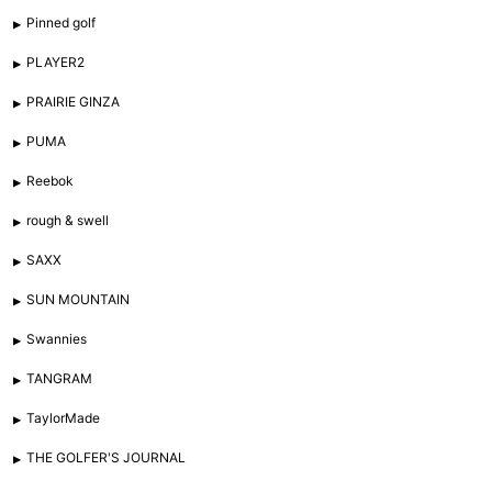
Pinned golf
PLAYER2
PRAIRIE GINZA
PUMA
Reebok
rough & swell
SAXX
SUN MOUNTAIN
Swannies
TANGRAM
TaylorMade
THE GOLFER'S JOURNAL