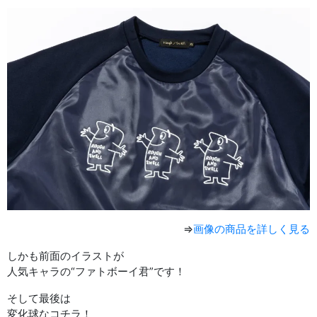
⇒
画像の商品を詳しく見る
しかも前面のイラストが
人気キャラの“ファトボーイ君”です！
そして最後は
変化球なコチラ！