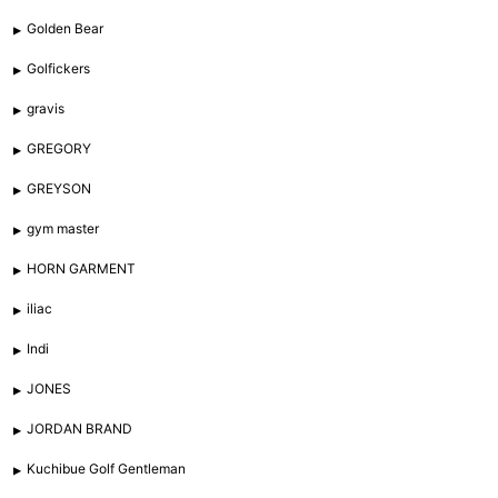
Golden Bear
Golfickers
gravis
GREGORY
GREYSON
gym master
HORN GARMENT
iliac
Indi
JONES
JORDAN BRAND
Kuchibue Golf Gentleman