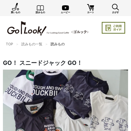
買いもの
読みもの
ムービー
カート
さがす
×
GO/LOOK! からのお知らせ（受信設定）
新商品情報や編集部のオススメ、オトクな情報・買い
忘れ通知等を受信できます。
TOP
読みもの一覧
読みもの
まだご登録でない方はぜひ！
店長ジャック厳選の新作商品情報をいち早くお届け（メルマガ）
GO！ スニードジャック GO！
編集部セレクトのスタイル提案・お得情報（ダイレクトメール）
カートに残っている商品のお知らせ（買い忘れ通知）
お知らせを受け取る
いつでもメール内のリンクから配信停止できます