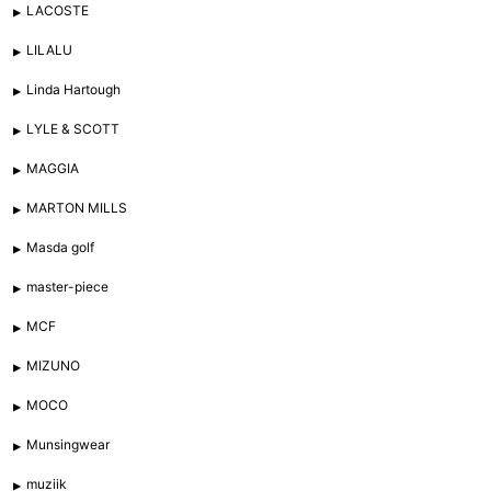
LACOSTE
LILALU
Linda Hartough
LYLE & SCOTT
MAGGIA
MARTON MILLS
Masda golf
master-piece
MCF
MIZUNO
MOCO
Munsingwear
muziik