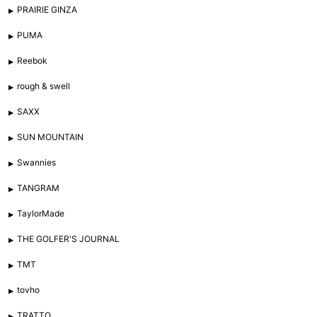
PRAIRIE GINZA
PUMA
Reebok
rough & swell
SAXX
SUN MOUNTAIN
Swannies
TANGRAM
TaylorMade
THE GOLFER'S JOURNAL
TMT
tovho
TRATTO