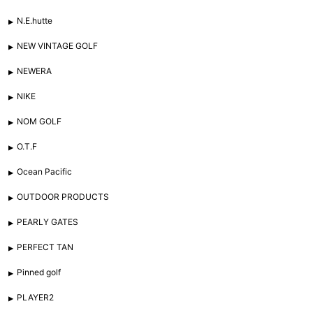
N.E.hutte
NEW VINTAGE GOLF
NEWERA
NIKE
NOM GOLF
O.T.F
Ocean Pacific
OUTDOOR PRODUCTS
PEARLY GATES
PERFECT TAN
Pinned golf
PLAYER2