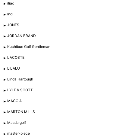
iliac
Indi
JONES
JORDAN BRAND
Kuchibue Golf Gentleman
LACOSTE
LILALU
Linda Hartough
LYLE & SCOTT
MAGGIA
MARTON MILLS
Masda golf
master-piece