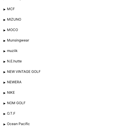
MCF
MIZUNO
MOCO
Munsingwear
muziik
N.E.hutte
NEW VINTAGE GOLF
NEWERA
NIKE
NOM GOLF
O.T.F
Ocean Pacific