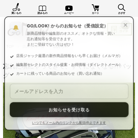
買いもの
読みもの
ムービー
カート
さがす
×
GO/LOOK! からのお知らせ（受信設定）
新商品情報や編集部のオススメ、オトクな情報・買い
忘れ通知等を受信できます。
TOP
読みもの一覧
読みもの
まだご登録でない方はぜひ！
店長ジャック厳選の新作商品情報をいち早くお届け（メルマガ）
忘れた頃にやってきて、すぐになくなる!?バッ
編集部セレクトのスタイル提案・お得情報（ダイレクトメール）
グ
カートに残っている商品のお知らせ（買い忘れ通知）
お知らせを受け取る
いつでもメール内のリンクから配信停止できます