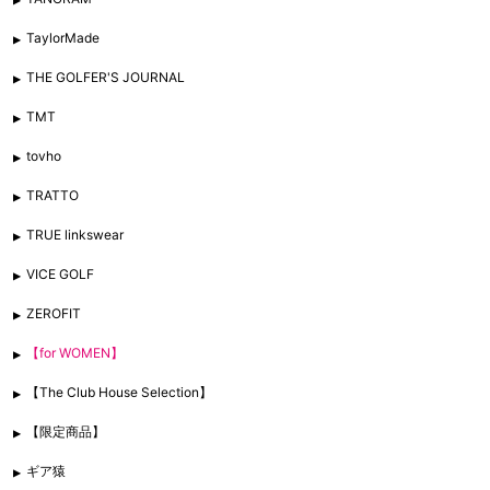
TaylorMade
THE GOLFER'S JOURNAL
TMT
tovho
TRATTO
TRUE linkswear
VICE GOLF
ZEROFIT
【for WOMEN】
【The Club House Selection】
【限定商品】
ギア猿