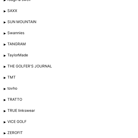
SAXX
SUN MOUNTAIN
Swannies
TANGRAM
TaylorMade
THE GOLFER'S JOURNAL
TMT
tovho
TRATTO
TRUE linkswear
VICE GOLF
ZEROFIT