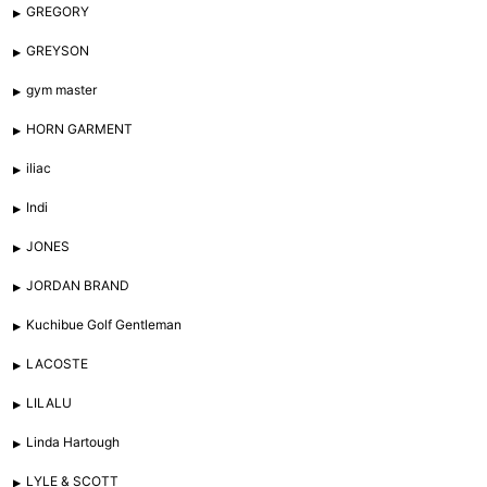
GREGORY
GREYSON
gym master
HORN GARMENT
iliac
Indi
JONES
JORDAN BRAND
Kuchibue Golf Gentleman
LACOSTE
LILALU
Linda Hartough
LYLE & SCOTT