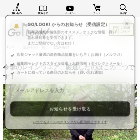
買いもの
読みもの
ムービー
カート
さがす
×
GO/LOOK! からのお知らせ（受信設定）
新商品情報や編集部のオススメ、オトクな情報・買い
忘れ通知等を受信できます。
TOP
読みもの一覧
読みもの
まだご登録でない方はぜひ！
店長ジャック厳選の新作商品情報をいち早くお届け（メルマガ）
今季のレインウエア、厳選したのはこの二つで
編集部セレクトのスタイル提案・お得情報（ダイレクトメール）
す！
カートに残っている商品のお知らせ（買い忘れ通知）
お知らせを受け取る
いつでもメール内のリンクから配信停止できます