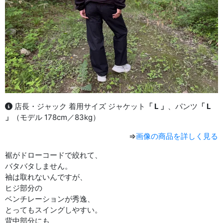
店長・ジャック 着用サイズ ジャケット
「 L 」
、パンツ
「 L
」
（モデル 178cm／83kg）
⇒
画像の商品を詳しく見る
裾がドローコードで絞れて、
バタバタしません。
袖は取れないんですが、
ヒジ部分の
ベンチレーションが秀逸、
とってもスイングしやすい。
背中部分にも