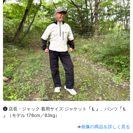
店長・ジャック 着用サイズ ジャケット
「 L 」
、パンツ
「 L
」
（モデル 178cm／83kg）
⇒
画像の商品を詳しく見る