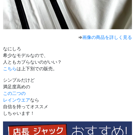
⇒
画像の商品を詳しく見る
なにしろ
希少なモデルなので、
人ともカブらないのがいい？
こちら
は上下別での販売。
シンプルだけど
満足度高めの
この二つの
レインウエア
なら
自信を持ってオススメ
しちゃいます！