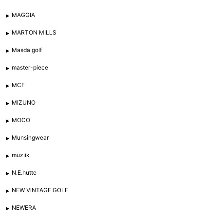
MAGGIA
MARTON MILLS
Masda golf
master-piece
MCF
MIZUNO
MOCO
Munsingwear
muziik
N.E.hutte
NEW VINTAGE GOLF
NEWERA