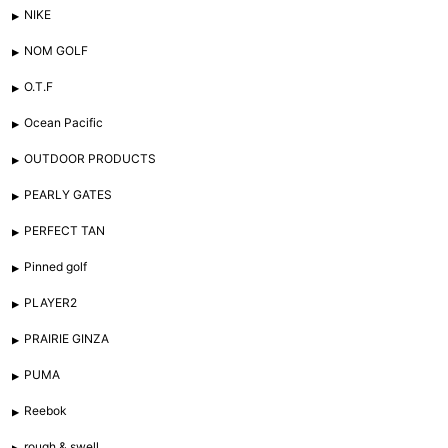
NIKE
NOM GOLF
O.T.F
Ocean Pacific
OUTDOOR PRODUCTS
PEARLY GATES
PERFECT TAN
Pinned golf
PLAYER2
PRAIRIE GINZA
PUMA
Reebok
rough & swell