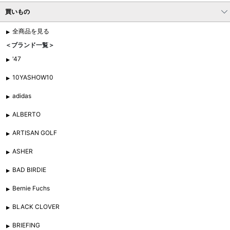
買いもの
全商品を見る
＜ブランド一覧＞
'47
10YASHOW10
adidas
ALBERTO
ARTISAN GOLF
ASHER
BAD BIRDIE
Bernie Fuchs
BLACK CLOVER
BRIEFING