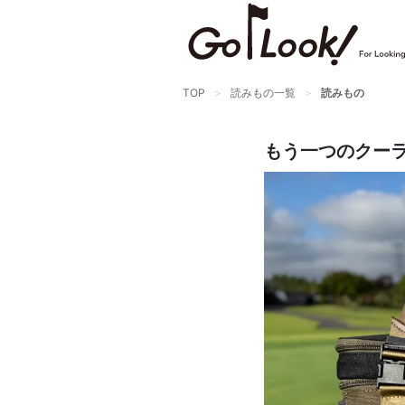
×
GO/LOOK! からのお知らせ
（受信設定）
TOP
読みもの一覧
読みもの
新商品情報や編集部のオススメ、
オトクな情報・買い忘れ通知等を
もう一つのクー
受信できます。
まだご登録でない方はぜひ！
店長ジャック厳選の新作商品情報をいち早くお届
け（メルマガ）
編集部セレクトのスタイル提案・お得情報（ダイ
レクトメール）
カートに残っている商品のお知らせ（買い忘れ通
知）