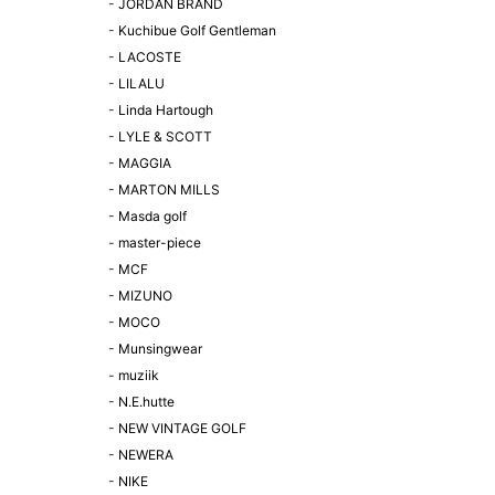
-
JORDAN BRAND
-
Kuchibue Golf Gentleman
-
LACOSTE
-
LILALU
-
Linda Hartough
-
LYLE & SCOTT
-
MAGGIA
-
MARTON MILLS
-
Masda golf
-
master-piece
-
MCF
-
MIZUNO
-
MOCO
-
Munsingwear
-
muziik
-
N.E.hutte
-
NEW VINTAGE GOLF
-
NEWERA
-
NIKE