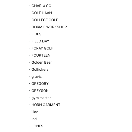
-
CHARI＆CO
-
COLE HAAN
-
COLLEGE GOLF
-
DORMIE WORKSHOP
-
FIDES
-
FIELD DAY
-
FORAY GOLF
-
FOURTEEN
-
Golden Bear
-
Golfickers
-
gravis
-
GREGORY
-
GREYSON
-
gym master
-
HORN GARMENT
-
iliac
-
Indi
-
JONES