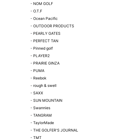
-
NOM GOLF
-
O.T.F
-
Ocean Pacific
-
OUTDOOR PRODUCTS
-
PEARLY GATES
-
PERFECT TAN
-
Pinned golf
-
PLAYER2
-
PRAIRIE GINZA
-
PUMA
-
Reebok
-
rough & swell
-
SAXX
-
SUN MOUNTAIN
-
Swannies
-
TANGRAM
-
TaylorMade
-
THE GOLFER'S JOURNAL
-
TMT