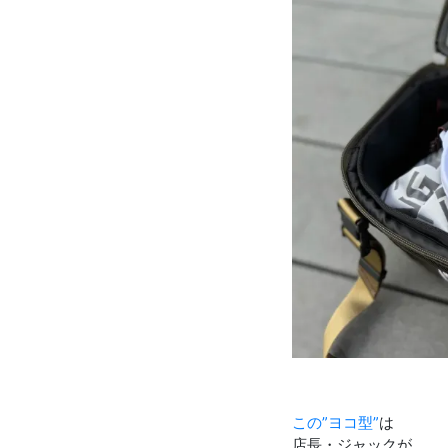
この”ヨコ型”
は
店長・ジャックが