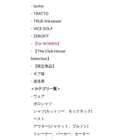
-
tovho
-
TRATTO
-
TRUE linkswear
-
VICE GOLF
-
ZEROFIT
-
【for WOMEN】
-
【The Club House
Selection】
-
【限定商品】
-
ギア猿
-
迷迭香
＜カテゴリ一覧＞
-
ウェア
ポロシャツ
シャツ(カットソー、モックネック)
ベスト
アウター(ジャケット、ブルゾン)
トレーナー、パーカー、セーター