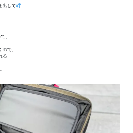
を出して
いて、
、
くので、
れる
と。