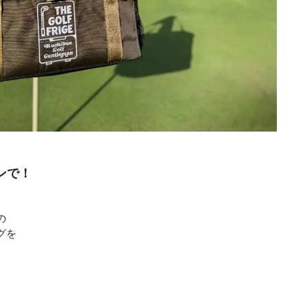
、
ンで！
の
グを
。