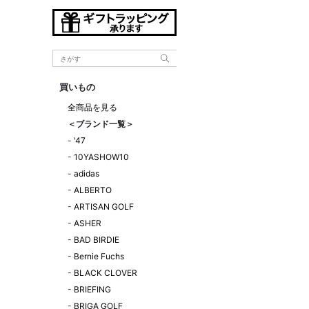
買いもの
全商品を見る
＜ブランド一覧＞
-
'47
-
10YASHOW10
-
adidas
-
ALBERTO
-
ARTISAN GOLF
-
ASHER
-
BAD BIRDIE
-
Bernie Fuchs
-
BLACK CLOVER
-
BRIEFING
-
BRIGA GOLF