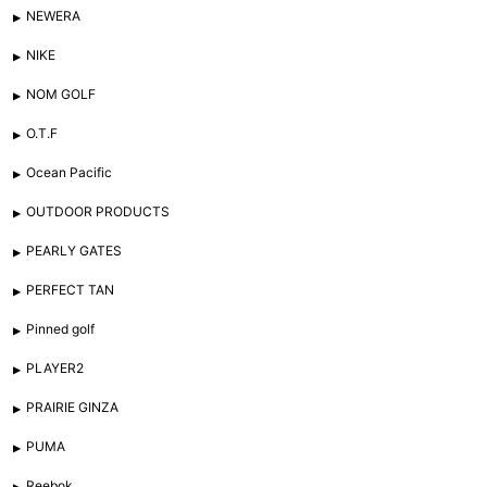
NEWERA
NIKE
NOM GOLF
O.T.F
Ocean Pacific
OUTDOOR PRODUCTS
PEARLY GATES
PERFECT TAN
Pinned golf
PLAYER2
PRAIRIE GINZA
PUMA
Reebok