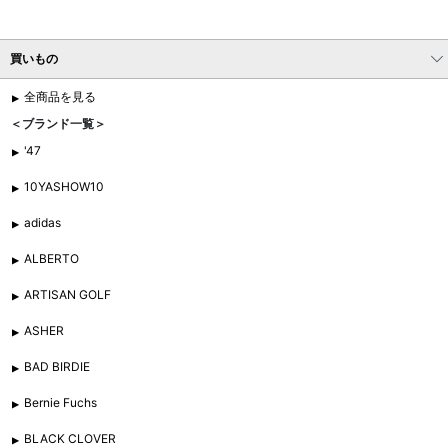
買いもの
全商品を見る
＜ブランド一覧＞
'47
10YASHOW10
adidas
ALBERTO
ARTISAN GOLF
ASHER
BAD BIRDIE
Bernie Fuchs
BLACK CLOVER