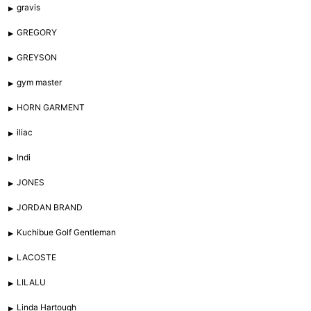
gravis
GREGORY
GREYSON
gym master
HORN GARMENT
iliac
Indi
JONES
JORDAN BRAND
Kuchibue Golf Gentleman
LACOSTE
LILALU
Linda Hartough