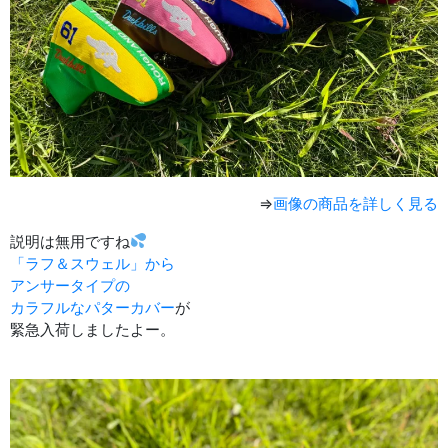
⇒
画像の商品を詳しく見る
説明は無用ですね
「ラフ＆スウェル」から
アンサータイプの
カラフルなパターカバー
が
緊急入荷しましたよー。