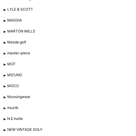
LYLE & SCOTT
MAGGIA
MARTON MILLS
Masda golf
master-piece
MCF
MIZUNO
MOCO
Munsingwear
muziik
N.E.hutte
NEW VINTAGE GOLF