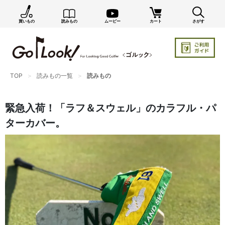
買いもの
読みもの
ムービー
カート
さがす
×
GO/LOOK! からのお知らせ（受信設定）
新商品情報や編集部のオススメ、オトクな情報・買い
忘れ通知等を受信できます。
まだご登録でない方はぜひ！
TOP
読みもの一覧
読みもの
店長ジャック厳選の新作商品情報をいち早くお届け（メルマガ）
緊急入荷！「ラフ＆スウェル」のカラフル・パ
編集部セレクトのスタイル提案・お得情報（ダイレクトメール）
ターカバー。
カートに残っている商品のお知らせ（買い忘れ通知）
お知らせを受け取る
いつでもメール内のリンクから配信停止できます