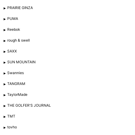
PRAIRIE GINZA
PUMA
Reebok
rough & swell
SAXX
SUN MOUNTAIN
Swannies
TANGRAM
TaylorMade
THE GOLFER'S JOURNAL
TMT
tovho