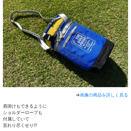
⇒
画像の商品を詳しく見る
肩掛けもできるように
ショルダーロープも
付属していて
至れり尽くせり!?