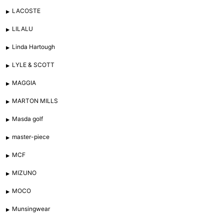
LACOSTE
LILALU
Linda Hartough
LYLE & SCOTT
MAGGIA
MARTON MILLS
Masda golf
master-piece
MCF
MIZUNO
MOCO
Munsingwear