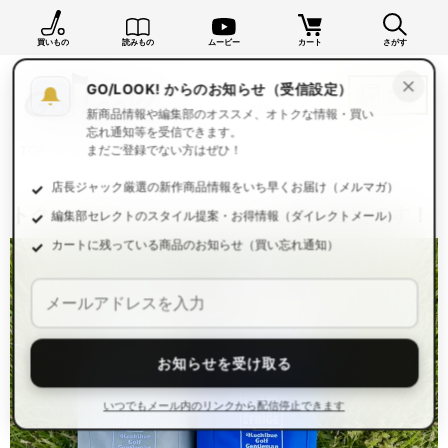
買いもの
読みもの
ムービー
カート
さがす
×
GO/LOOK! からのお知らせ（受信設定）
新商品情報や編集部のオススメ、オトクな情報・買い
忘れ通知等を受信できます。
TOP
読みもの一覧
読みもの
まだご登録でない方はぜひ！
店長ジャック厳選の新作商品情報をいち早くお届け（メルマガ）
トクベツなクーラーバッグ、今季も登場です！
編集部セレクトのスタイル提案・お得情報（ダイレクトメール）
カートに残っている商品のお知らせ（買い忘れ通知）
お知らせを受け取る
いつでもメール内のリンクから配信停止できます