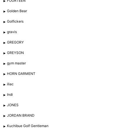
FOURTEEN
Golden Bear
Golfickers
gravis
GREGORY
GREYSON
gym master
HORN GARMENT
iliac
Indi
JONES
JORDAN BRAND
Kuchibue Golf Gentleman