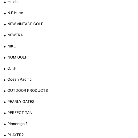
muziik
N.E.hutte
NEW VINTAGE GOLF
NEWERA
NIKE
NOM GOLF
O.T.F
Ocean Pacific
OUTDOOR PRODUCTS
PEARLY GATES
PERFECT TAN
Pinned golf
PLAYER2