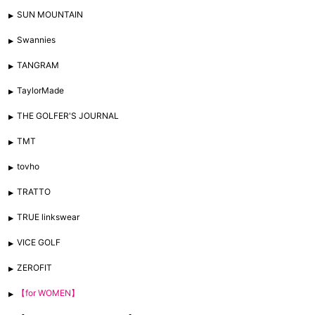
SUN MOUNTAIN
Swannies
TANGRAM
TaylorMade
THE GOLFER'S JOURNAL
TMT
tovho
TRATTO
TRUE linkswear
VICE GOLF
ZEROFIT
【for WOMEN】