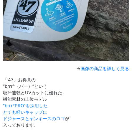
⇒
画像の商品を詳しく見る
「’47」お得意の
“brrr°（バー）”という
吸汗速乾とUVカットに優れた
機能素材の上位モデル
“brrr°PRO”を採用した
とても軽いキャップに
ドジャースとヤンキースのロゴ
が
入っております。