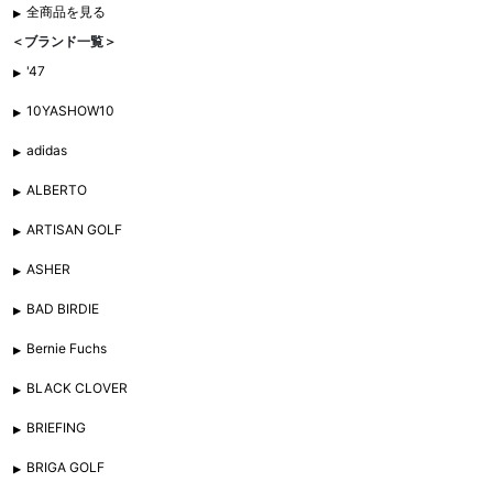
全商品を見る
＜ブランド一覧＞
'47
10YASHOW10
adidas
ALBERTO
ARTISAN GOLF
ASHER
BAD BIRDIE
Bernie Fuchs
BLACK CLOVER
BRIEFING
BRIGA GOLF