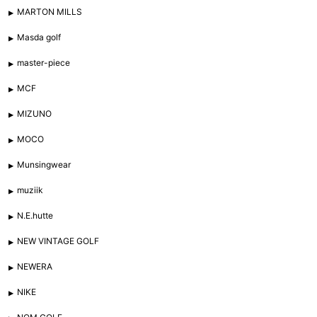
MARTON MILLS
Masda golf
master-piece
MCF
MIZUNO
MOCO
Munsingwear
muziik
N.E.hutte
NEW VINTAGE GOLF
NEWERA
NIKE