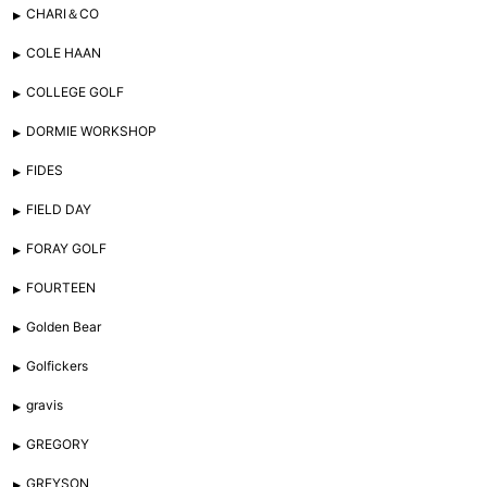
CHARI＆CO
COLE HAAN
COLLEGE GOLF
DORMIE WORKSHOP
FIDES
FIELD DAY
FORAY GOLF
FOURTEEN
Golden Bear
Golfickers
gravis
GREGORY
GREYSON