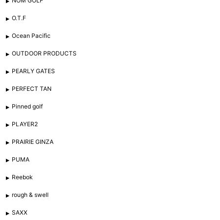
NOM GOLF
O.T.F
Ocean Pacific
OUTDOOR PRODUCTS
PEARLY GATES
PERFECT TAN
Pinned golf
PLAYER2
PRAIRIE GINZA
PUMA
Reebok
rough & swell
SAXX