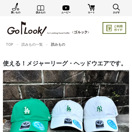
買いもの
読みもの
ムービー
カート
さがす
×
GO/LOOK! からのお知らせ（受信設定）
新商品情報や編集部のオススメ、オトクな情報・買い
忘れ通知等を受信できます。
TOP
読みもの一覧
読みもの
まだご登録でない方はぜひ！
店長ジャック厳選の新作商品情報をいち早くお届け（メルマガ）
使える！メジャーリーグ・ヘッドウエアです。
編集部セレクトのスタイル提案・お得情報（ダイレクトメール）
カートに残っている商品のお知らせ（買い忘れ通知）
お知らせを受け取る
いつでもメール内のリンクから配信停止できます