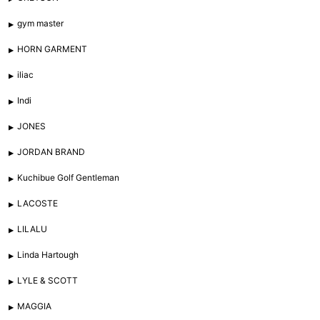
gym master
HORN GARMENT
iliac
Indi
JONES
JORDAN BRAND
Kuchibue Golf Gentleman
LACOSTE
LILALU
Linda Hartough
LYLE & SCOTT
MAGGIA