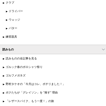
クラブ
ドライバー
ウェッジ
パター
練習器具
読みもの
読みものの全記事を見る
ゴルック春のポロシャツ祭り
ゴルフメガネズ
野村タケオの「今月はコレ、ポチリました！」
ボクたちが「グレイソン」を “推す” 理由
「レザースパイク、もう一度！」の旅