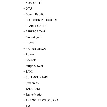
-
NOM GOLF
-
O.T.F
-
Ocean Pacific
-
OUTDOOR PRODUCTS
-
PEARLY GATES
-
PERFECT TAN
-
Pinned golf
-
PLAYER2
-
PRAIRIE GINZA
-
PUMA
-
Reebok
-
rough & swell
-
SAXX
-
SUN MOUNTAIN
-
Swannies
-
TANGRAM
-
TaylorMade
-
THE GOLFER'S JOURNAL
-
TMT