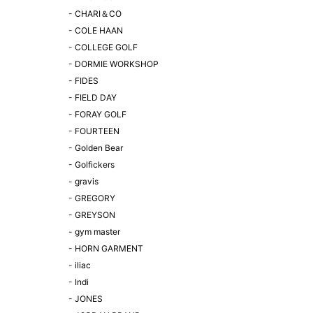
-
CHARI＆CO
-
COLE HAAN
-
COLLEGE GOLF
-
DORMIE WORKSHOP
-
FIDES
-
FIELD DAY
-
FORAY GOLF
-
FOURTEEN
-
Golden Bear
-
Golfickers
-
gravis
-
GREGORY
-
GREYSON
-
gym master
-
HORN GARMENT
-
iliac
-
Indi
-
JONES