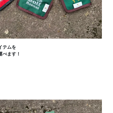
イテムを
運べます！
、