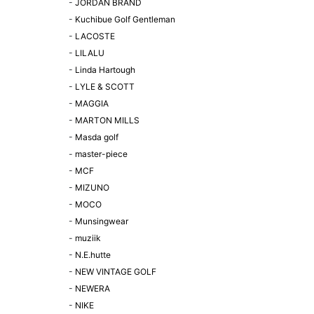
-
JORDAN BRAND
-
Kuchibue Golf Gentleman
-
LACOSTE
-
LILALU
-
Linda Hartough
-
LYLE & SCOTT
-
MAGGIA
-
MARTON MILLS
-
Masda golf
-
master-piece
-
MCF
-
MIZUNO
-
MOCO
-
Munsingwear
-
muziik
-
N.E.hutte
-
NEW VINTAGE GOLF
-
NEWERA
-
NIKE