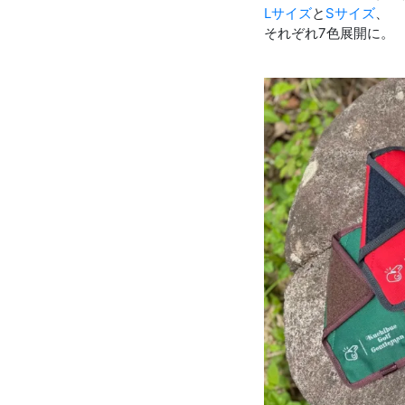
Lサイズ
と
Sサイズ
、
それぞれ7色展開に。