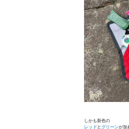
しかも新色の
レッド
と
グリーン
が加