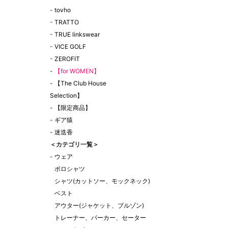
-
tovho
-
TRATTO
-
TRUE linkswear
-
VICE GOLF
-
ZEROFIT
-
【for WOMEN】
-
【The Club House
Selection】
-
【限定商品】
-
ギア猿
-
迷迭香
＜カテゴリ一覧＞
-
ウェア
ポロシャツ
シャツ(カットソー、モックネック)
ベスト
アウター(ジャケット、ブルゾン)
トレーナー、パーカー、セーター