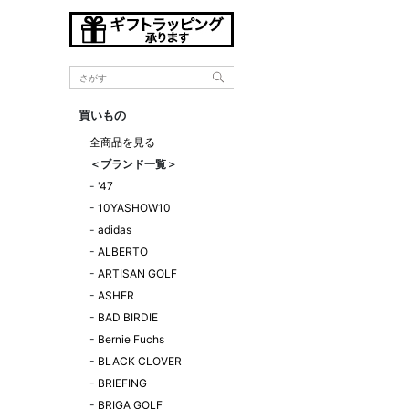
買いもの
全商品を見る
＜ブランド一覧＞
-
'47
-
10YASHOW10
-
adidas
-
ALBERTO
-
ARTISAN GOLF
-
ASHER
-
BAD BIRDIE
-
Bernie Fuchs
-
BLACK CLOVER
-
BRIEFING
-
BRIGA GOLF