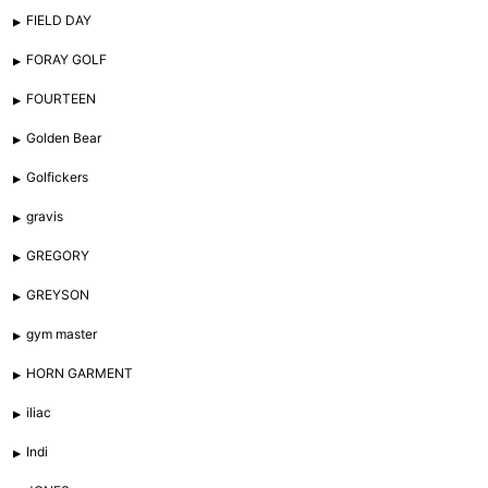
FIELD DAY
FORAY GOLF
FOURTEEN
Golden Bear
Golfickers
gravis
GREGORY
GREYSON
gym master
HORN GARMENT
iliac
Indi