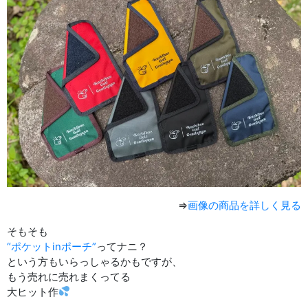
⇒
画像の商品を詳しく見る
そもそも
“ポケットinポーチ”
ってナニ？
という方もいらっしゃるかもですが、
もう売れに売れまくってる
大ヒット作