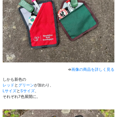
⇒
画像の商品を詳しく見る
しかも新色の
レッド
と
グリーン
が加わり、
Lサイズ
と
Sサイズ
、
それぞれ7色展開に。