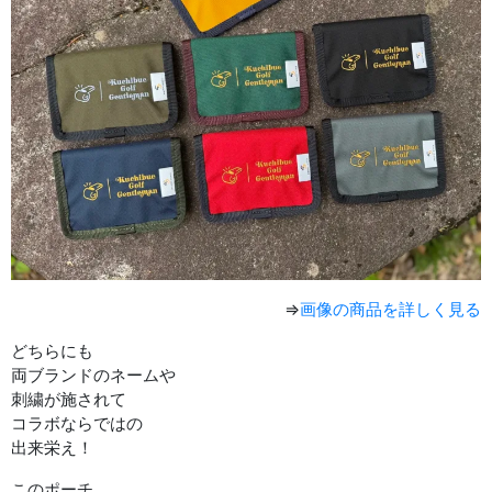
⇒
画像の商品を詳しく見る
どちらにも
両ブランドのネームや
刺繍が施されて
コラボならではの
出来栄え！
このポーチ、