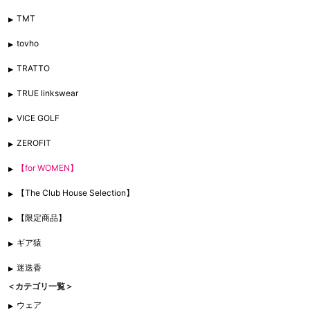
TMT
tovho
TRATTO
TRUE linkswear
VICE GOLF
ZEROFIT
【for WOMEN】
【The Club House Selection】
【限定商品】
ギア猿
迷迭香
＜カテゴリ一覧＞
ウェア