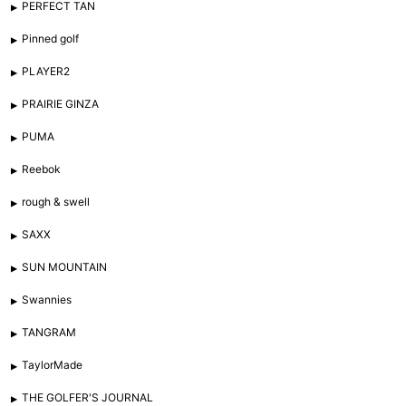
PERFECT TAN
Pinned golf
PLAYER2
PRAIRIE GINZA
PUMA
Reebok
rough & swell
SAXX
SUN MOUNTAIN
Swannies
TANGRAM
TaylorMade
THE GOLFER'S JOURNAL