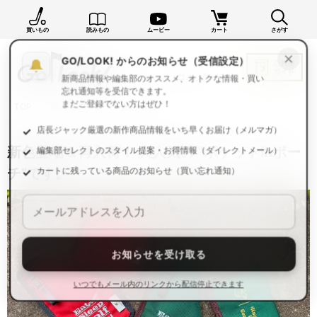
買いもの
読みもの
ムービー
カート
さがす
×
GO/LOOK! からのお知らせ（受信設定）
新商品情報や編集部のオススメ、オトクな情報・買い
忘れ通知等を受信できます。
TOP
読みもの一覧
読みもの
まだご登録でない方はぜひ！
店長ジャック厳選の新作商品情報をいち早くお届け（メルマガ）
新色登場＆再入荷！ 大人気の “ポケットinポー
編集部セレクトのスタイル提案・お得情報（ダイレクトメール）
チ”です。
カートに残っている商品のお知らせ（買い忘れ通知）
お知らせを受け取る
いつでもメール内のリンクから配信停止できます