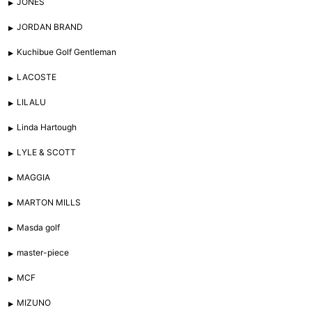
JONES
JORDAN BRAND
Kuchibue Golf Gentleman
LACOSTE
LILALU
Linda Hartough
LYLE & SCOTT
MAGGIA
MARTON MILLS
Masda golf
master-piece
MCF
MIZUNO