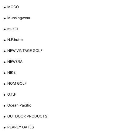
MOCO
Munsingwear
muziik
N.E.hutte
NEW VINTAGE GOLF
NEWERA
NIKE
NOM GOLF
O.T.F
Ocean Pacific
OUTDOOR PRODUCTS
PEARLY GATES