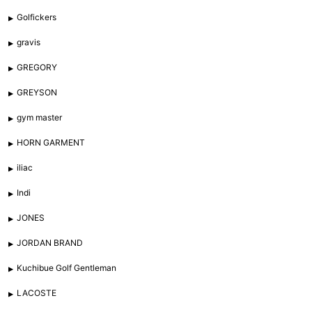
Golfickers
gravis
GREGORY
GREYSON
gym master
HORN GARMENT
iliac
Indi
JONES
JORDAN BRAND
Kuchibue Golf Gentleman
LACOSTE