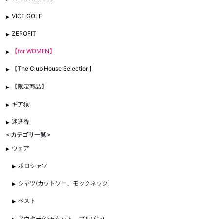
VICE GOLF
ZEROFIT
【for WOMEN】
【The Club House Selection】
【限定商品】
ギア猿
迷迭香
＜カテゴリ一覧＞
ウェア
ポロシャツ
シャツ(カットソー、モックネック)
ベスト
アウター(ジャケット、ブルゾン)