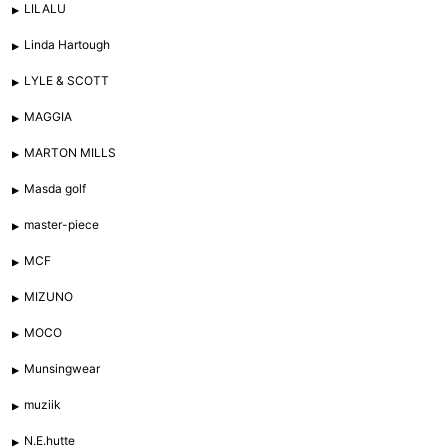
LILALU
Linda Hartough
LYLE & SCOTT
MAGGIA
MARTON MILLS
Masda golf
master-piece
MCF
MIZUNO
MOCO
Munsingwear
muziik
N.E.hutte