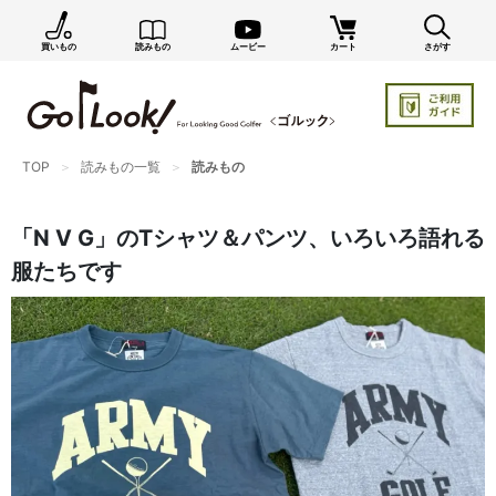
買いもの
読みもの
ムービー
カート
さがす
×
GO/LOOK! からのお知らせ（受信設定）
新商品情報や編集部のオススメ、オトクな情報・買い
忘れ通知等を受信できます。
TOP
読みもの一覧
読みもの
まだご登録でない方はぜひ！
店長ジャック厳選の新作商品情報をいち早くお届け（メルマガ）
「N V G」のTシャツ＆パンツ、いろいろ語れる
編集部セレクトのスタイル提案・お得情報（ダイレクトメール）
服たちです
カートに残っている商品のお知らせ（買い忘れ通知）
お知らせを受け取る
いつでもメール内のリンクから配信停止できます