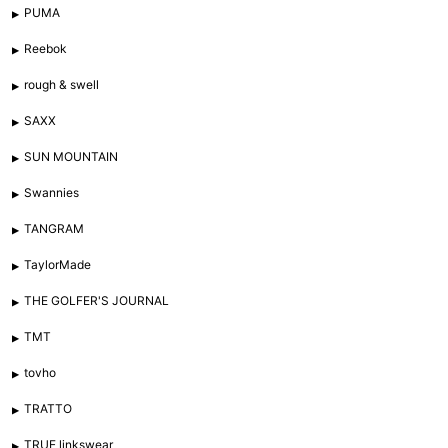
PUMA
Reebok
rough & swell
SAXX
SUN MOUNTAIN
Swannies
TANGRAM
TaylorMade
THE GOLFER'S JOURNAL
TMT
tovho
TRATTO
TRUE linkswear