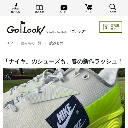
買いもの
読みもの
ムービー
カート
さがす
×
GO/LOOK! からのお知らせ（受信設定）
新商品情報や編集部のオススメ、オトクな情報・買い
忘れ通知等を受信できます。
TOP
読みもの一覧
読みもの
まだご登録でない方はぜひ！
店長ジャック厳選の新作商品情報をいち早くお届け（メルマガ）
「ナイキ」のシューズも、春の新作ラッシュ！
編集部セレクトのスタイル提案・お得情報（ダイレクトメール）
カートに残っている商品のお知らせ（買い忘れ通知）
お知らせを受け取る
いつでもメール内のリンクから配信停止できます