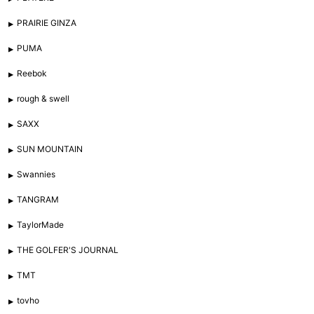
PRAIRIE GINZA
PUMA
Reebok
rough & swell
SAXX
SUN MOUNTAIN
Swannies
TANGRAM
TaylorMade
THE GOLFER'S JOURNAL
TMT
tovho