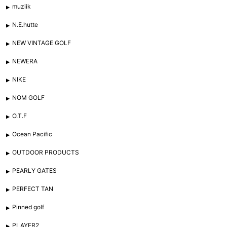
muziik
N.E.hutte
NEW VINTAGE GOLF
NEWERA
NIKE
NOM GOLF
O.T.F
Ocean Pacific
OUTDOOR PRODUCTS
PEARLY GATES
PERFECT TAN
Pinned golf
PLAYER2