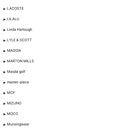
LACOSTE
LILALU
Linda Hartough
LYLE & SCOTT
MAGGIA
MARTON MILLS
Masda golf
master-piece
MCF
MIZUNO
MOCO
Munsingwear