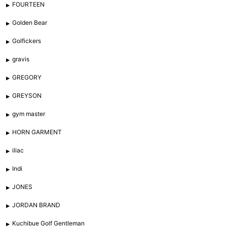
FOURTEEN
Golden Bear
Golfickers
gravis
GREGORY
GREYSON
gym master
HORN GARMENT
iliac
Indi
JONES
JORDAN BRAND
Kuchibue Golf Gentleman