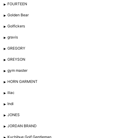
FOURTEEN
Golden Bear
Golfickers
gravis
GREGORY
GREYSON
gym master
HORN GARMENT
iliac
Indi
JONES
JORDAN BRAND
Kuchibue Golf Gentleman