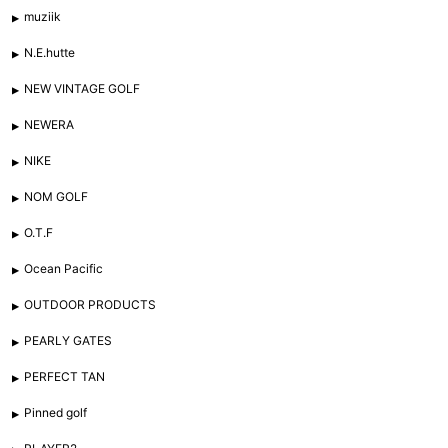
muziik
N.E.hutte
NEW VINTAGE GOLF
NEWERA
NIKE
NOM GOLF
O.T.F
Ocean Pacific
OUTDOOR PRODUCTS
PEARLY GATES
PERFECT TAN
Pinned golf