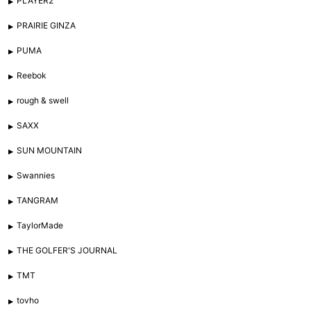
PLAYER2
PRAIRIE GINZA
PUMA
Reebok
rough & swell
SAXX
SUN MOUNTAIN
Swannies
TANGRAM
TaylorMade
THE GOLFER'S JOURNAL
TMT
tovho