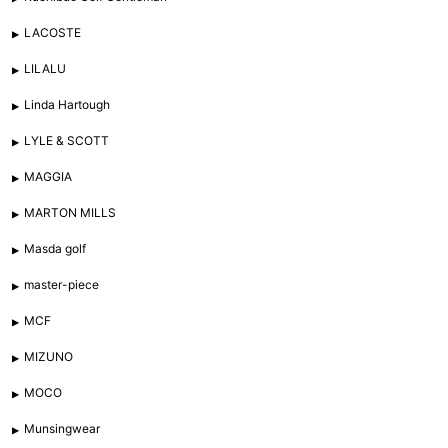
LACOSTE
LILALU
Linda Hartough
LYLE & SCOTT
MAGGIA
MARTON MILLS
Masda golf
master-piece
MCF
MIZUNO
MOCO
Munsingwear