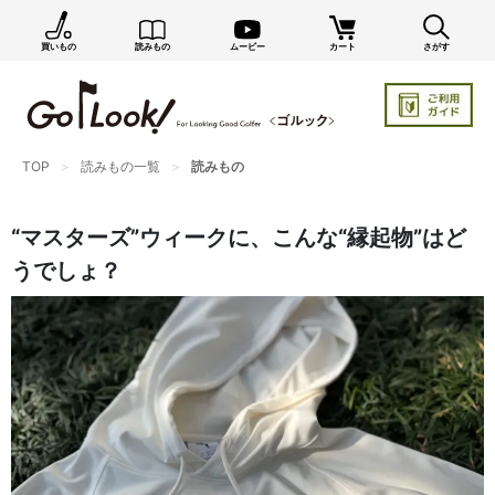
買いもの
読みもの
ムービー
カート
さがす
×
GO/LOOK! からのお知らせ（受信設定）
新商品情報や編集部のオススメ、オトクな情報・買い
忘れ通知等を受信できます。
TOP
読みもの一覧
読みもの
まだご登録でない方はぜひ！
店長ジャック厳選の新作商品情報をいち早くお届け（メルマガ）
“マスターズ”ウィークに、こんな“縁起物”はど
編集部セレクトのスタイル提案・お得情報（ダイレクトメール）
うでしょ？
カートに残っている商品のお知らせ（買い忘れ通知）
お知らせを受け取る
いつでもメール内のリンクから配信停止できます