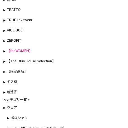
TRATTO
TRUE linkswear
VICE GOLF
ZEROFIT
【for WOMEN】
【The Club House Selection】
【限定商品】
ギア猿
迷迭香
＜カテゴリ一覧＞
ウェア
ポロシャツ
シャツ(カットソー、モックネック)