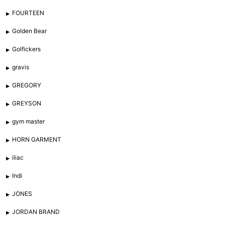
FOURTEEN
Golden Bear
Golfickers
gravis
GREGORY
GREYSON
gym master
HORN GARMENT
iliac
Indi
JONES
JORDAN BRAND