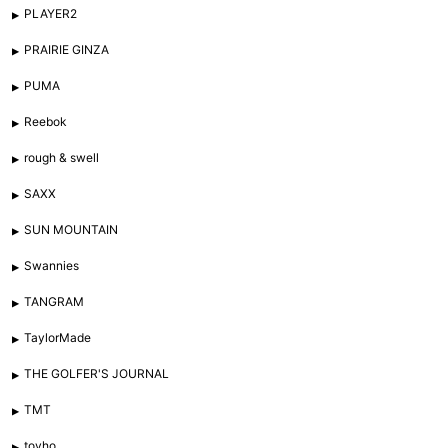
PLAYER2
PRAIRIE GINZA
PUMA
Reebok
rough & swell
SAXX
SUN MOUNTAIN
Swannies
TANGRAM
TaylorMade
THE GOLFER'S JOURNAL
TMT
tovho