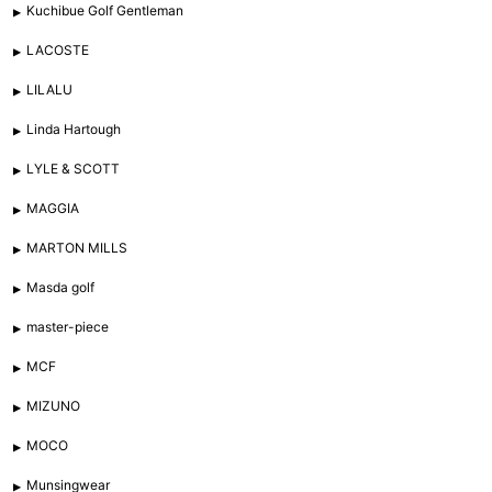
Kuchibue Golf Gentleman
LACOSTE
LILALU
Linda Hartough
LYLE & SCOTT
MAGGIA
MARTON MILLS
Masda golf
master-piece
MCF
MIZUNO
MOCO
Munsingwear