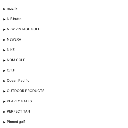
muziik
N.E.hutte
NEW VINTAGE GOLF
NEWERA
NIKE
NOM GOLF
O.T.F
Ocean Pacific
OUTDOOR PRODUCTS
PEARLY GATES
PERFECT TAN
Pinned golf