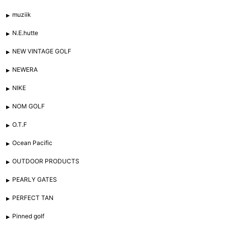
muziik
N.E.hutte
NEW VINTAGE GOLF
NEWERA
NIKE
NOM GOLF
O.T.F
Ocean Pacific
OUTDOOR PRODUCTS
PEARLY GATES
PERFECT TAN
Pinned golf