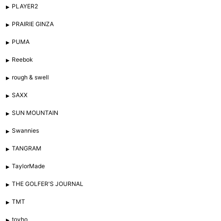
PLAYER2
PRAIRIE GINZA
PUMA
Reebok
rough & swell
SAXX
SUN MOUNTAIN
Swannies
TANGRAM
TaylorMade
THE GOLFER'S JOURNAL
TMT
tovho