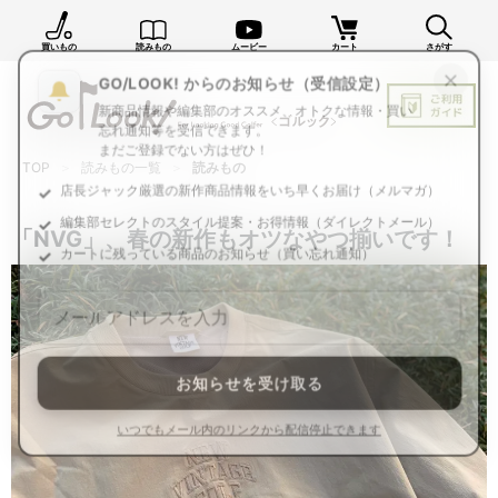
買いもの
読みもの
ムービー
カート
さがす
×
GO/LOOK! からのお知らせ（受信設定）
新商品情報や編集部のオススメ、オトクな情報・買い
忘れ通知等を受信できます。
TOP
読みもの一覧
読みもの
まだご登録でない方はぜひ！
店長ジャック厳選の新作商品情報をいち早くお届け（メルマガ）
「NVG」、春の新作もオツなやつ揃いです！
編集部セレクトのスタイル提案・お得情報（ダイレクトメール）
カートに残っている商品のお知らせ（買い忘れ通知）
お知らせを受け取る
いつでもメール内のリンクから配信停止できます