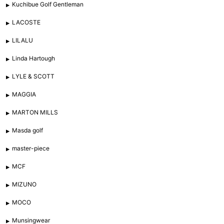
Kuchibue Golf Gentleman
LACOSTE
LILALU
Linda Hartough
LYLE & SCOTT
MAGGIA
MARTON MILLS
Masda golf
master-piece
MCF
MIZUNO
MOCO
Munsingwear