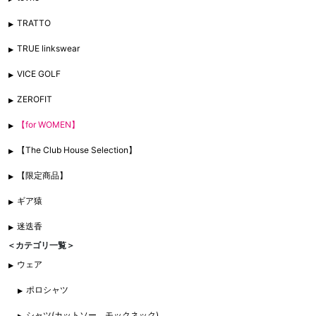
TRATTO
TRUE linkswear
VICE GOLF
ZEROFIT
【for WOMEN】
【The Club House Selection】
【限定商品】
ギア猿
迷迭香
＜カテゴリ一覧＞
ウェア
ポロシャツ
シャツ(カットソー、モックネック)