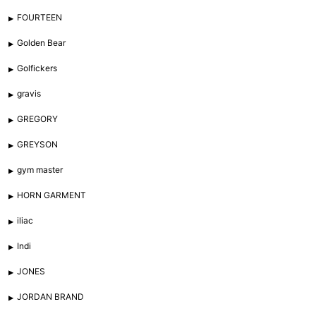
FOURTEEN
Golden Bear
Golfickers
gravis
GREGORY
GREYSON
gym master
HORN GARMENT
iliac
Indi
JONES
JORDAN BRAND