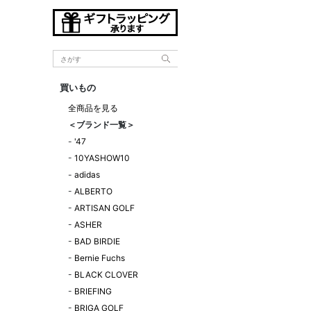
買いもの
全商品を見る
＜ブランド一覧＞
-
'47
-
10YASHOW10
-
adidas
-
ALBERTO
-
ARTISAN GOLF
-
ASHER
-
BAD BIRDIE
-
Bernie Fuchs
-
BLACK CLOVER
-
BRIEFING
-
BRIGA GOLF