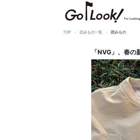
×
GO/LOOK! からのお知らせ
（受信設定）
TOP
読みもの一覧
読みもの
新商品情報や編集部のオススメ、
オトクな情報・買い忘れ通知等を
「NVG」、春の
受信できます。
まだご登録でない方はぜひ！
店長ジャック厳選の新作商品情報をいち早くお届
け（メルマガ）
編集部セレクトのスタイル提案・お得情報（ダイ
レクトメール）
カートに残っている商品のお知らせ（買い忘れ通
知）