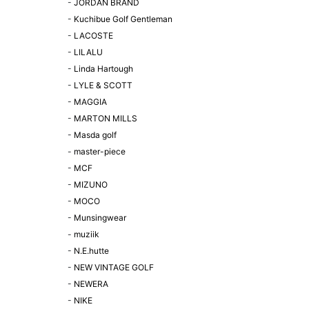
-
JORDAN BRAND
-
Kuchibue Golf Gentleman
-
LACOSTE
-
LILALU
-
Linda Hartough
-
LYLE & SCOTT
-
MAGGIA
-
MARTON MILLS
-
Masda golf
-
master-piece
-
MCF
-
MIZUNO
-
MOCO
-
Munsingwear
-
muziik
-
N.E.hutte
-
NEW VINTAGE GOLF
-
NEWERA
-
NIKE