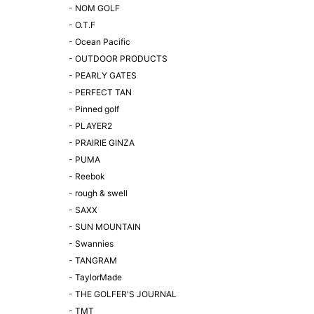
-
NOM GOLF
-
O.T.F
-
Ocean Pacific
-
OUTDOOR PRODUCTS
-
PEARLY GATES
-
PERFECT TAN
-
Pinned golf
-
PLAYER2
-
PRAIRIE GINZA
-
PUMA
-
Reebok
-
rough & swell
-
SAXX
-
SUN MOUNTAIN
-
Swannies
-
TANGRAM
-
TaylorMade
-
THE GOLFER'S JOURNAL
-
TMT