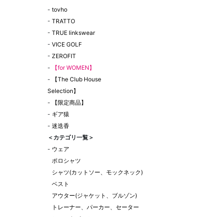
-
tovho
-
TRATTO
-
TRUE linkswear
-
VICE GOLF
-
ZEROFIT
-
【for WOMEN】
-
【The Club House
Selection】
-
【限定商品】
-
ギア猿
-
迷迭香
＜カテゴリ一覧＞
-
ウェア
ポロシャツ
シャツ(カットソー、モックネック)
ベスト
アウター(ジャケット、ブルゾン)
トレーナー、パーカー、セーター