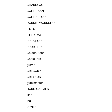
-
CHARI＆CO
-
COLE HAAN
-
COLLEGE GOLF
-
DORMIE WORKSHOP
-
FIDES
-
FIELD DAY
-
FORAY GOLF
-
FOURTEEN
-
Golden Bear
-
Golfickers
-
gravis
-
GREGORY
-
GREYSON
-
gym master
-
HORN GARMENT
-
iliac
-
Indi
-
JONES