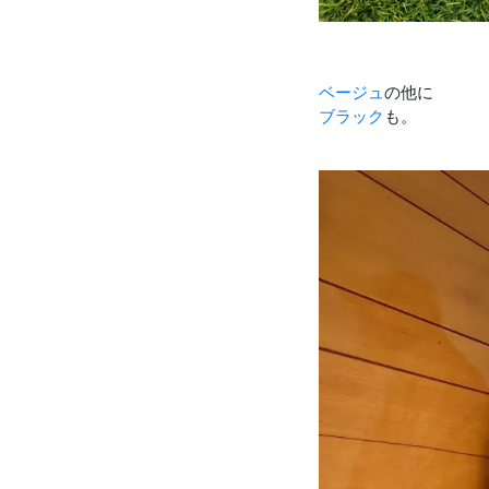
ベージュ
の他に
ブラック
も。