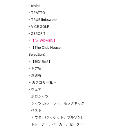
-
tovho
-
TRATTO
-
TRUE linkswear
-
VICE GOLF
-
ZEROFIT
-
【for WOMEN】
-
【The Club House
Selection】
-
【限定商品】
-
ギア猿
-
迷迭香
＜カテゴリ一覧＞
-
ウェア
ポロシャツ
シャツ(カットソー、モックネック)
ベスト
アウター(ジャケット、ブルゾン)
トレーナー、パーカー、セーター