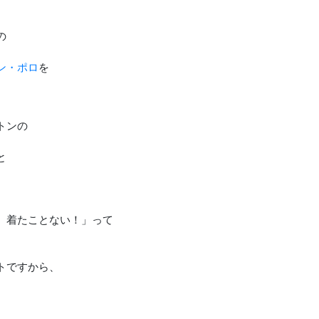
の
ン・ポロ
を
トンの
と
、
、着たことない！」って
トですから、