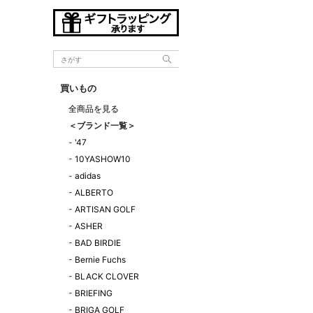
買いもの
全商品を見る
＜ブランド一覧＞
-
'47
-
10YASHOW10
-
adidas
-
ALBERTO
-
ARTISAN GOLF
-
ASHER
-
BAD BIRDIE
-
Bernie Fuchs
-
BLACK CLOVER
-
BRIEFING
-
BRIGA GOLF