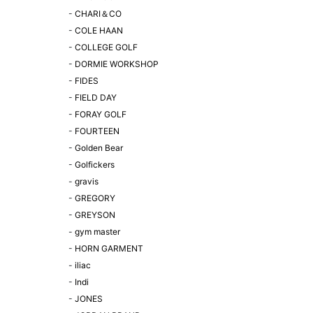
-
CHARI＆CO
-
COLE HAAN
-
COLLEGE GOLF
-
DORMIE WORKSHOP
-
FIDES
-
FIELD DAY
-
FORAY GOLF
-
FOURTEEN
-
Golden Bear
-
Golfickers
-
gravis
-
GREGORY
-
GREYSON
-
gym master
-
HORN GARMENT
-
iliac
-
Indi
-
JONES