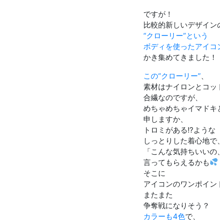
ですが！
比較的新しいデザイン
“クローリー”という
ボディを使ったアイコ
かき集めてきました！
この“クローリー”
、
素材はナイロンとコッ
合繊なのですが、
めちゃめちゃイマドキ
申しますか、
トロミがある!?ような
しっとりした着心地で
「こんな気持ちいいの
言ってもらえるかも
そこに
アイコンのワンポイン
またまた
争奪戦になりそう？
カラーも4色
で、