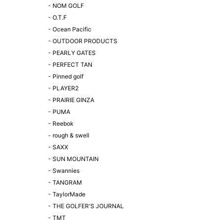
-
NOM GOLF
-
O.T.F
-
Ocean Pacific
-
OUTDOOR PRODUCTS
-
PEARLY GATES
-
PERFECT TAN
-
Pinned golf
-
PLAYER2
-
PRAIRIE GINZA
-
PUMA
-
Reebok
-
rough & swell
-
SAXX
-
SUN MOUNTAIN
-
Swannies
-
TANGRAM
-
TaylorMade
-
THE GOLFER'S JOURNAL
-
TMT