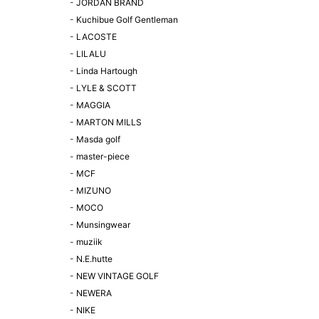
-
JORDAN BRAND
-
Kuchibue Golf Gentleman
-
LACOSTE
-
LILALU
-
Linda Hartough
-
LYLE & SCOTT
-
MAGGIA
-
MARTON MILLS
-
Masda golf
-
master-piece
-
MCF
-
MIZUNO
-
MOCO
-
Munsingwear
-
muziik
-
N.E.hutte
-
NEW VINTAGE GOLF
-
NEWERA
-
NIKE