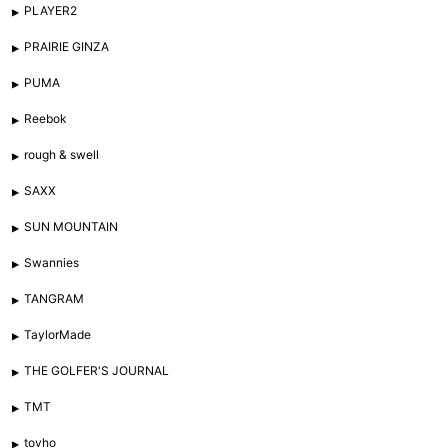
PLAYER2
PRAIRIE GINZA
PUMA
Reebok
rough & swell
SAXX
SUN MOUNTAIN
Swannies
TANGRAM
TaylorMade
THE GOLFER'S JOURNAL
TMT
tovho