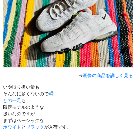
⇒
画像の商品を詳しく見る
いや取り扱い量も
そんなに多くないので
どの一足
も
限定モデルのような
扱いなのですが、
まずはベーシックな
ホワイト
と
ブラック
が入荷です。