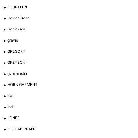
FOURTEEN
Golden Bear
Golfickers
gravis
GREGORY
GREYSON
gym master
HORN GARMENT
iliac
Indi
JONES
JORDAN BRAND