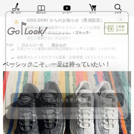
買いもの
読みもの
ムービー
カート
さがす
×
GO/LOOK! からのお知らせ（受信設定）
新商品情報や編集部のオススメ、オトクな情報・買い
忘れ通知等を受信できます。
TOP
読みもの一覧
読みもの
まだご登録でない方はぜひ！
店長ジャック厳選の新作商品情報をいち早くお届け（メルマガ）
ベーシックこそ、一足は持っていたい！
編集部セレクトのスタイル提案・お得情報（ダイレクトメール）
カートに残っている商品のお知らせ（買い忘れ通知）
お知らせを受け取る
いつでもメール内のリンクから配信停止できます