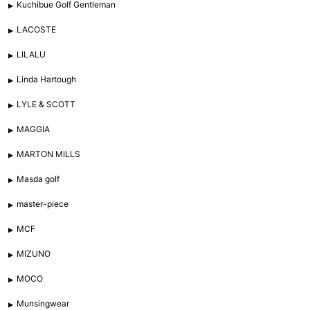
Kuchibue Golf Gentleman
LACOSTE
LILALU
Linda Hartough
LYLE & SCOTT
MAGGIA
MARTON MILLS
Masda golf
master-piece
MCF
MIZUNO
MOCO
Munsingwear