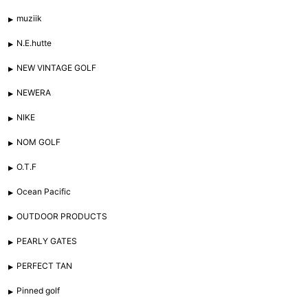
muziik
N.E.hutte
NEW VINTAGE GOLF
NEWERA
NIKE
NOM GOLF
O.T.F
Ocean Pacific
OUTDOOR PRODUCTS
PEARLY GATES
PERFECT TAN
Pinned golf