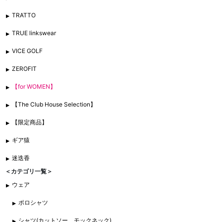
TRATTO
TRUE linkswear
VICE GOLF
ZEROFIT
【for WOMEN】
【The Club House Selection】
【限定商品】
ギア猿
迷迭香
＜カテゴリ一覧＞
ウェア
ポロシャツ
シャツ(カットソー、モックネック)