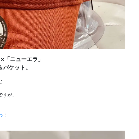
on」×「ニューエラ」
＆バケット。
と
ですが、
つ
！