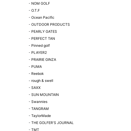
-
NOM GOLF
-
O.T.F
-
Ocean Pacific
-
OUTDOOR PRODUCTS
-
PEARLY GATES
-
PERFECT TAN
-
Pinned golf
-
PLAYER2
-
PRAIRIE GINZA
-
PUMA
-
Reebok
-
rough & swell
-
SAXX
-
SUN MOUNTAIN
-
Swannies
-
TANGRAM
-
TaylorMade
-
THE GOLFER'S JOURNAL
-
TMT