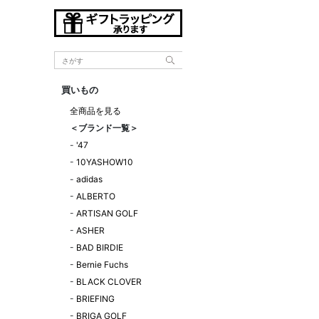
買いもの
全商品を見る
＜ブランド一覧＞
-
'47
-
10YASHOW10
-
adidas
-
ALBERTO
-
ARTISAN GOLF
-
ASHER
-
BAD BIRDIE
-
Bernie Fuchs
-
BLACK CLOVER
-
BRIEFING
-
BRIGA GOLF