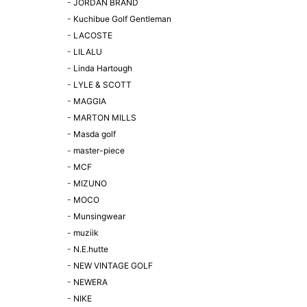
-
JORDAN BRAND
-
Kuchibue Golf Gentleman
-
LACOSTE
-
LILALU
-
Linda Hartough
-
LYLE & SCOTT
-
MAGGIA
-
MARTON MILLS
-
Masda golf
-
master-piece
-
MCF
-
MIZUNO
-
MOCO
-
Munsingwear
-
muziik
-
N.E.hutte
-
NEW VINTAGE GOLF
-
NEWERA
-
NIKE