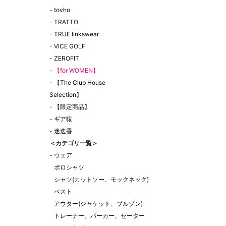
-
tovho
-
TRATTO
-
TRUE linkswear
-
VICE GOLF
-
ZEROFIT
-
【for WOMEN】
-
【The Club House
Selection】
-
【限定商品】
-
ギア猿
-
迷迭香
＜カテゴリ一覧＞
-
ウェア
ポロシャツ
シャツ(カットソー、モックネック)
ベスト
アウター(ジャケット、ブルゾン)
トレーナー、パーカー、セーター