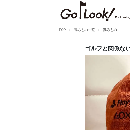
×
GO/LOOK! からのお知らせ
（受信設定）
TOP
読みもの一覧
読みもの
新商品情報や編集部のオススメ、
オトクな情報・買い忘れ通知等を
ゴルフと関係ない
受信できます。
まだご登録でない方はぜひ！
店長ジャック厳選の新作商品情報をいち早くお届
け（メルマガ）
編集部セレクトのスタイル提案・お得情報（ダイ
レクトメール）
カートに残っている商品のお知らせ（買い忘れ通
知）