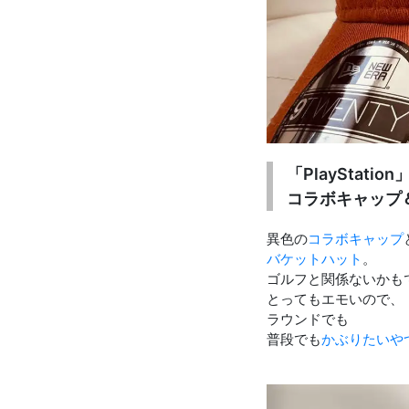
お知らせを受け取る
いつでもメール内のリンクから配信停止できます
「PlayStati
コラボキャップ
異色の
コラボキャップ
バケットハット
。
ゴルフと関係ないかも
とってもエモいので、
ラウンドでも
普段でも
かぶりたいや