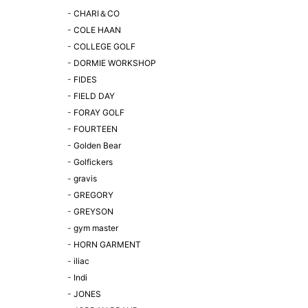
-
CHARI＆CO
-
COLE HAAN
-
COLLEGE GOLF
-
DORMIE WORKSHOP
-
FIDES
-
FIELD DAY
-
FORAY GOLF
-
FOURTEEN
-
Golden Bear
-
Golfickers
-
gravis
-
GREGORY
-
GREYSON
-
gym master
-
HORN GARMENT
-
iliac
-
Indi
-
JONES