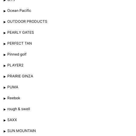
Ocean Pacific
OUTDOOR PRODUCTS
PEARLY GATES
PERFECT TAN
Pinned golf
PLAYER2
PRAIRIE GINZA
PUMA
Reebok
rough & swell
SAXX
SUN MOUNTAIN