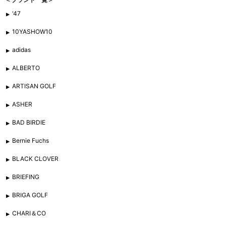
'47
10YASHOW10
adidas
ALBERTO
ARTISAN GOLF
ASHER
BAD BIRDIE
Bernie Fuchs
BLACK CLOVER
BRIEFING
BRIGA GOLF
CHARI＆CO