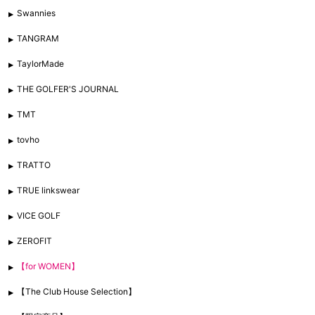
Swannies
TANGRAM
TaylorMade
THE GOLFER'S JOURNAL
TMT
tovho
TRATTO
TRUE linkswear
VICE GOLF
ZEROFIT
【for WOMEN】
【The Club House Selection】