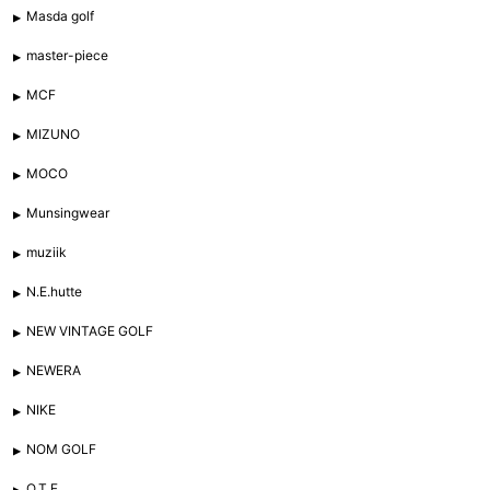
Masda golf
master-piece
MCF
MIZUNO
MOCO
Munsingwear
muziik
N.E.hutte
NEW VINTAGE GOLF
NEWERA
NIKE
NOM GOLF
O.T.F