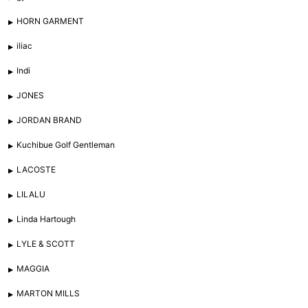
HORN GARMENT
iliac
Indi
JONES
JORDAN BRAND
Kuchibue Golf Gentleman
LACOSTE
LILALU
Linda Hartough
LYLE & SCOTT
MAGGIA
MARTON MILLS