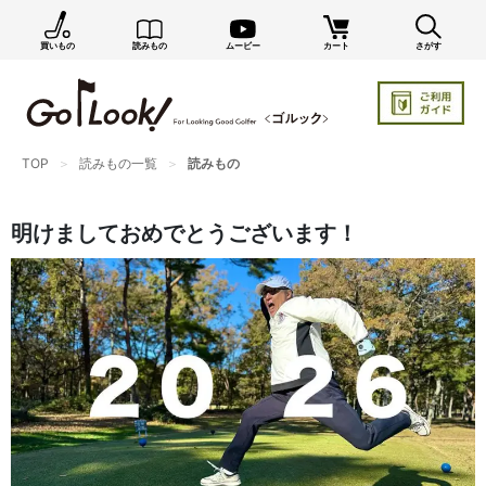
買いもの
読みもの
ムービー
カート
さがす
TOP
読みもの一覧
読みもの
明けましておめでとうございます！