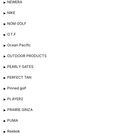
NEWERA
NIKE
NOM GOLF
O.T.F
Ocean Pacific
OUTDOOR PRODUCTS
PEARLY GATES
PERFECT TAN
Pinned golf
PLAYER2
PRAIRIE GINZA
PUMA
Reebok