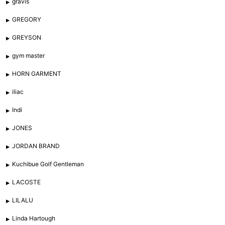
gravis
GREGORY
GREYSON
gym master
HORN GARMENT
iliac
Indi
JONES
JORDAN BRAND
Kuchibue Golf Gentleman
LACOSTE
LILALU
Linda Hartough