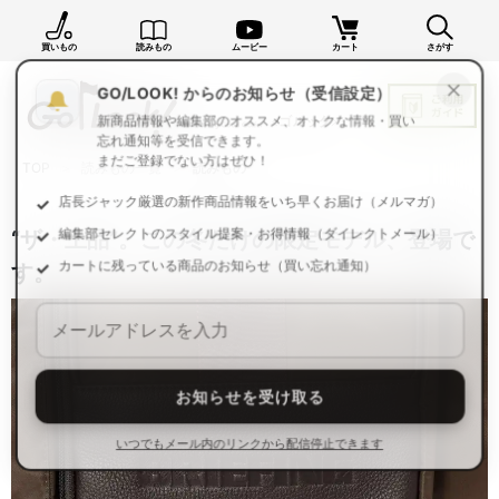
買いもの
読みもの
ムービー
カート
さがす
×
GO/LOOK! からのお知らせ（受信設定）
新商品情報や編集部のオススメ、オトクな情報・買い
忘れ通知等を受信できます。
TOP
読みもの一覧
読みもの
まだご登録でない方はぜひ！
店長ジャック厳選の新作商品情報をいち早くお届け（メルマガ）
“ザ・上品”。この冬だけの限定モデル、登場で
編集部セレクトのスタイル提案・お得情報（ダイレクトメール）
す。
カートに残っている商品のお知らせ（買い忘れ通知）
お知らせを受け取る
いつでもメール内のリンクから配信停止できます