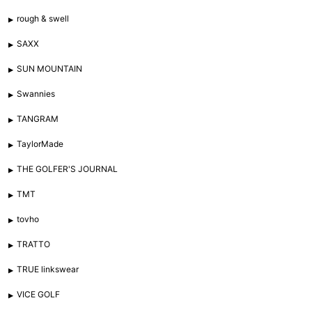
rough & swell
SAXX
SUN MOUNTAIN
Swannies
TANGRAM
TaylorMade
THE GOLFER'S JOURNAL
TMT
tovho
TRATTO
TRUE linkswear
VICE GOLF