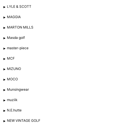
LYLE & SCOTT
MAGGIA
MARTON MILLS
Masda golf
master-piece
MCF
MIZUNO
MOCO
Munsingwear
muziik
N.E.hutte
NEW VINTAGE GOLF