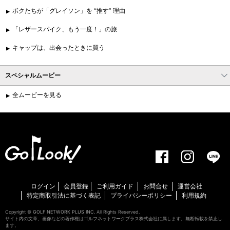
ボクたちが「グレイソン」を “推す” 理由
「レザースパイク、もう一度！」の旅
キャップは、出会ったときに買う
スペシャルムービー
全ムービーを見る
ログイン
会員登録
ご利用ガイド
お問合せ
運営会社
特定商取引法に基づく表記
プライバシーポリシー
利用規約
Copyright ©
GOLF NETWORK PLUS INC.
All Rights Reserved.
サイト内の文章、画像などの著作権はゴルフネットワークプラス株式会社に属します。無断転載を禁止し
ます。