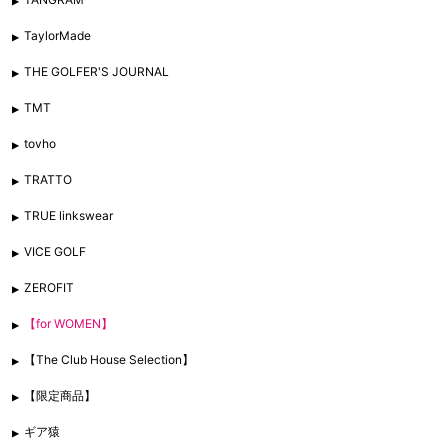
TaylorMade
THE GOLFER'S JOURNAL
TMT
tovho
TRATTO
TRUE linkswear
VICE GOLF
ZEROFIT
【for WOMEN】
【The Club House Selection】
【限定商品】
ギア猿