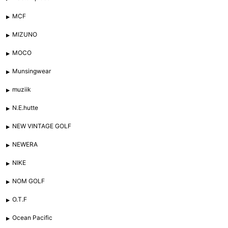
MCF
MIZUNO
MOCO
Munsingwear
muziik
N.E.hutte
NEW VINTAGE GOLF
NEWERA
NIKE
NOM GOLF
O.T.F
Ocean Pacific