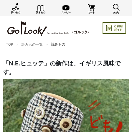
買いもの
読みもの
ムービー
カート
さがす
×
GO/LOOK! からのお知らせ（受信設定）
新商品情報や編集部のオススメ、オトクな情報・買い
忘れ通知等を受信できます。
TOP
読みもの一覧
読みもの
まだご登録でない方はぜひ！
店長ジャック厳選の新作商品情報をいち早くお届け（メルマガ）
「N.E.ヒュッテ」の新作は、イギリス風味で
編集部セレクトのスタイル提案・お得情報（ダイレクトメール）
す。
カートに残っている商品のお知らせ（買い忘れ通知）
お知らせを受け取る
いつでもメール内のリンクから配信停止できます