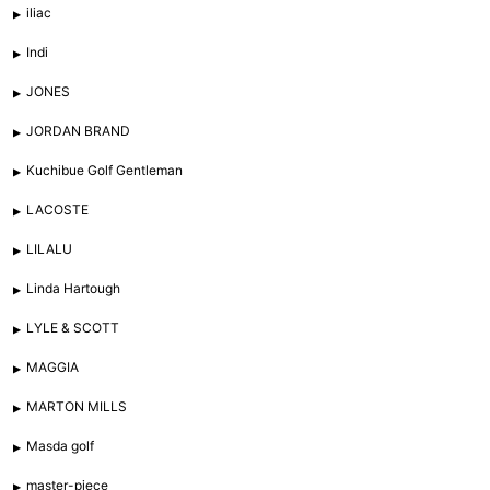
iliac
Indi
JONES
JORDAN BRAND
Kuchibue Golf Gentleman
LACOSTE
LILALU
Linda Hartough
LYLE & SCOTT
MAGGIA
MARTON MILLS
Masda golf
master-piece