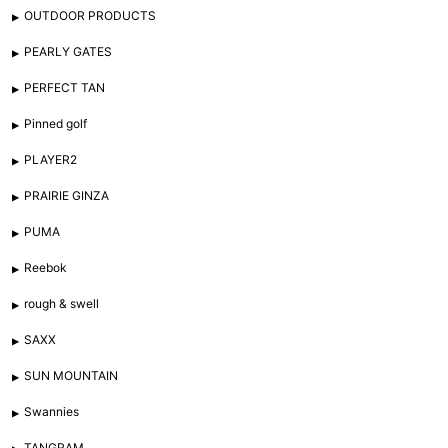
OUTDOOR PRODUCTS
PEARLY GATES
PERFECT TAN
Pinned golf
PLAYER2
PRAIRIE GINZA
PUMA
Reebok
rough & swell
SAXX
SUN MOUNTAIN
Swannies
TANGRAM