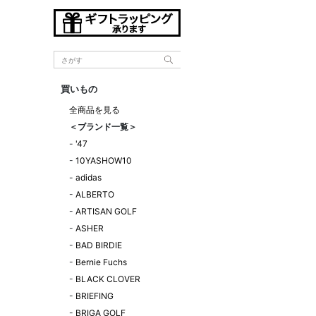
買いもの
全商品を見る
＜ブランド一覧＞
-
'47
-
10YASHOW10
-
adidas
-
ALBERTO
-
ARTISAN GOLF
-
ASHER
-
BAD BIRDIE
-
Bernie Fuchs
-
BLACK CLOVER
-
BRIEFING
-
BRIGA GOLF