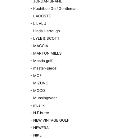
-
JORDAN BRAND
-
Kuchibue Golf Gentleman
-
LACOSTE
-
LILALU
-
Linda Hartough
-
LYLE & SCOTT
-
MAGGIA
-
MARTON MILLS
-
Masda golf
-
master-piece
-
MCF
-
MIZUNO
-
MOCO
-
Munsingwear
-
muziik
-
N.E.hutte
-
NEW VINTAGE GOLF
-
NEWERA
-
NIKE