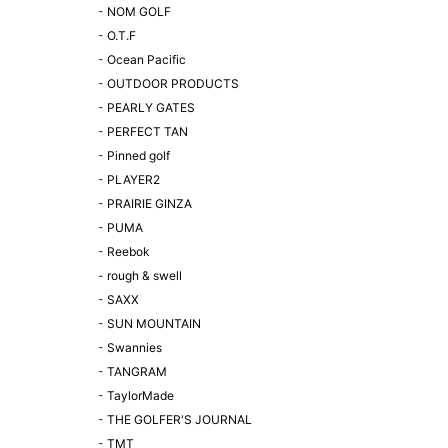
-
NOM GOLF
-
O.T.F
-
Ocean Pacific
-
OUTDOOR PRODUCTS
-
PEARLY GATES
-
PERFECT TAN
-
Pinned golf
-
PLAYER2
-
PRAIRIE GINZA
-
PUMA
-
Reebok
-
rough & swell
-
SAXX
-
SUN MOUNTAIN
-
Swannies
-
TANGRAM
-
TaylorMade
-
THE GOLFER'S JOURNAL
-
TMT