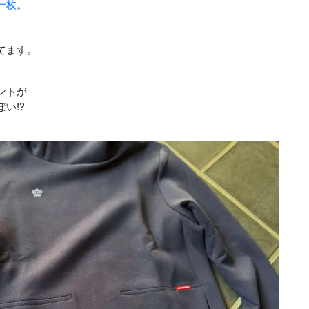
一枚
。
てます。
ントが
い⁉︎