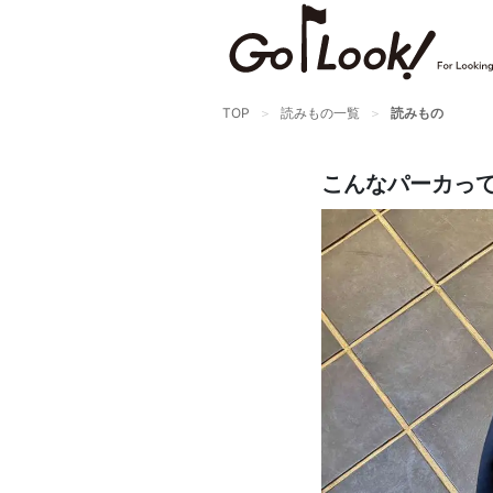
×
GO/LOOK! からのお知らせ
（受信設定）
TOP
読みもの一覧
読みもの
新商品情報や編集部のオススメ、
オトクな情報・買い忘れ通知等を
こんなパーカっ
受信できます。
まだご登録でない方はぜひ！
店長ジャック厳選の新作商品情報をいち早くお届
け（メルマガ）
編集部セレクトのスタイル提案・お得情報（ダイ
レクトメール）
カートに残っている商品のお知らせ（買い忘れ通
知）