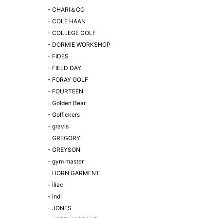
-
CHARI＆CO
-
COLE HAAN
-
COLLEGE GOLF
-
DORMIE WORKSHOP
-
FIDES
-
FIELD DAY
-
FORAY GOLF
-
FOURTEEN
-
Golden Bear
-
Golfickers
-
gravis
-
GREGORY
-
GREYSON
-
gym master
-
HORN GARMENT
-
iliac
-
Indi
-
JONES