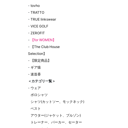
-
tovho
-
TRATTO
-
TRUE linkswear
-
VICE GOLF
-
ZEROFIT
-
【for WOMEN】
-
【The Club House
Selection】
-
【限定商品】
-
ギア猿
-
迷迭香
＜カテゴリ一覧＞
-
ウェア
ポロシャツ
シャツ(カットソー、モックネック)
ベスト
アウター(ジャケット、ブルゾン)
トレーナー、パーカー、セーター