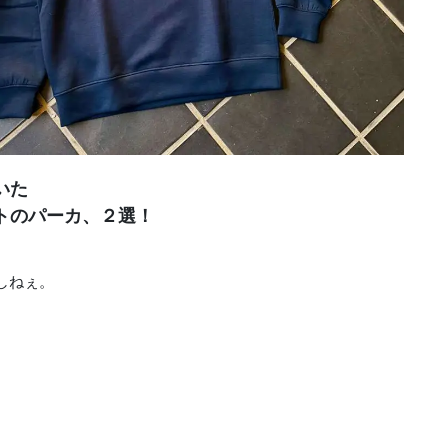
いた
トのパーカ、２選！
、
しねぇ。
、
。